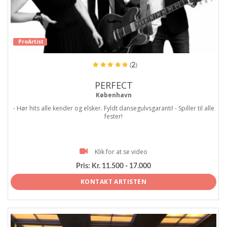
ProArtist
(2)
PERFECT
København
- Hør hits alle kender og elsker. Fyldt dansegulvsgaranti! - Spiller til alle
fester!
Klik for at se video
Pris:
Kr. 11.500 - 17.000
KONTAKT ARTISTEN