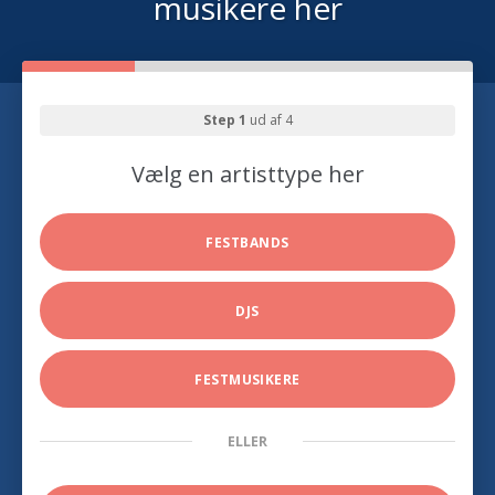
musikere her
Step 1
ud af 4
Vælg en artisttype her
FESTBANDS
DJS
FESTMUSIKERE
ELLER