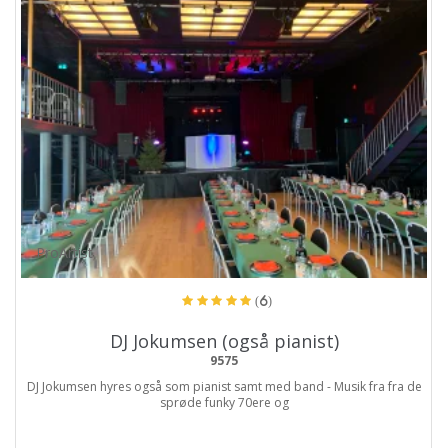
ProArtist
(6)
DJ Jokumsen (også pianist)
9575
DJ Jokumsen hyres også som pianist samt med band - Musik fra fra de
sprøde funky 70ere og