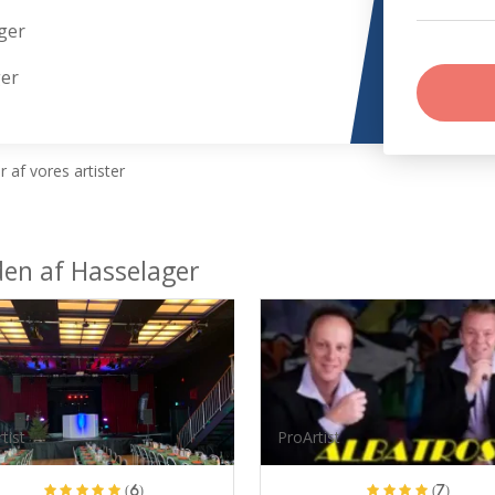
ger
ger
 af vores artister
den af Hasselager
tist
ProArtist
(6)
(7)