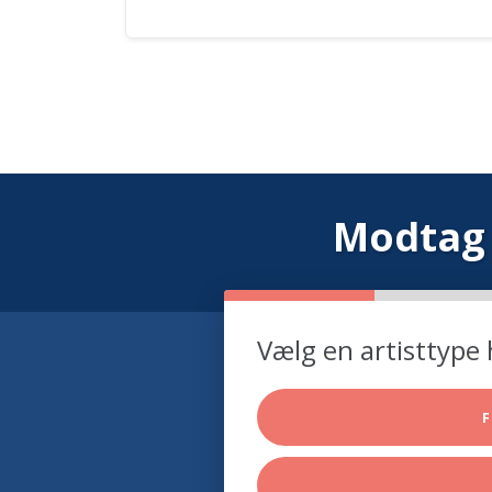
Modtag 
Vælg en artisttype 
F