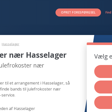
OPRET FORESPØRGSEL
Find
Hasselager
ter nær Hasselager
Vælg e
julefrokoster nær
er til et arrangement i Hasselager, så
finde bands til julefrokoster nær
-service.
eden af Hasselager