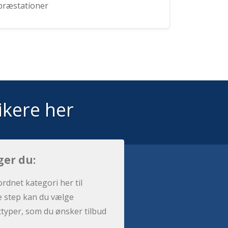
præstationer
ikere her
ger du:
ordnet kategori her til
e step kan du vælge
sttyper, som du ønsker tilbud