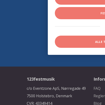
FE
ALLE 
123festmusik
Info
c/o Eventzone ApS, Nørregade 49
FAQ
7500 Holstebro, Denmark
Regler
CVR: 43349414
Blog