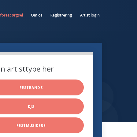
 forespørgsel
Om os
Registrering
Artist login
n artisttype her
FESTBANDS
DJS
FESTMUSIKERE