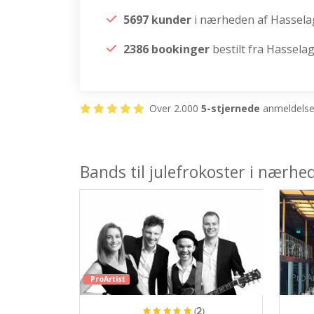
5697 kunder
i nærheden af Hassela
2386 bookinger
bestilt fra Hassela
Over 2.000
5-stjernede
anmeldelser
Bands til julefrokoster i nærhe
ProAr
ProArtist
(2)