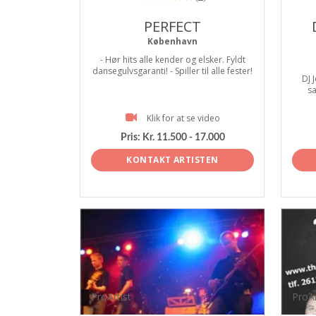
PERFECT
København
- Hør hits alle kender og elsker. Fyldt
dansegulvsgaranti! - Spiller til alle fester!
DJ 
sa
Klik for at se video
Pris:
Kr. 11.500 - 17.000
KONTAKT ARTISTEN
ProArtist
ProAr