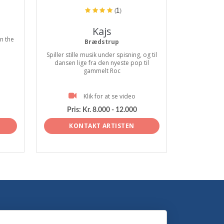
(1)
Kajs
n the
Brædstrup
Spiller stille musik under spisning, og til
dansen lige fra den nyeste pop til
gammelt Roc
Klik for at se video
Pris:
Kr. 8.000 - 12.000
KONTAKT ARTISTEN