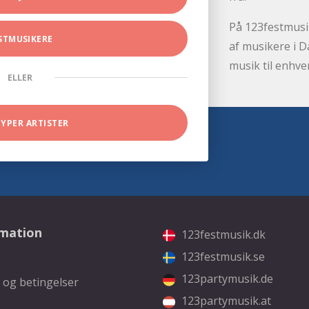
På 123festmusik
STMUSIKERE
af musikere i D
musik til enhve
ELLER
TYPER ARTISTER
rmation
123festmusik.dk
123festmusik.se
123partymusik.de
 og betingelser
123partymusik.at