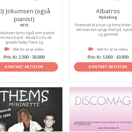
DJ Jokumsen (også
Albatros
Nykøbing
pianist)
Festmusik til privat og firma fester
9575
det man kan synge med på, nyer
Jokumsen hyres også som pianist
og gammelt
mt med band - Musik fra fra de
sprøde funky 70ere og
Klik for at se video
Klik for at se video
Pris:
Kr. 2.500 - 30.000
Pris:
Kr. 5.000 - 10.000
KONTAKT ARTISTEN
KONTAKT ARTISTEN
tist
ProArtist