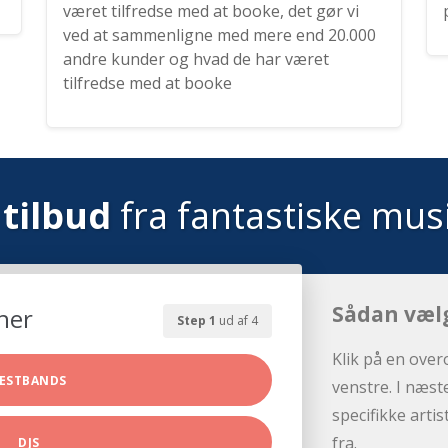
været tilfredse med at booke, det gør vi
ved at sammenligne med mere end 20.000
andre kunder og hvad de har været
tilfredse med at booke
tilbud
fra fantastiske mus
Sådan væl
her
Step 1
ud af 4
Klik på en over
ESTBANDS
venstre. I næst
specifikke arti
fra.
DJS