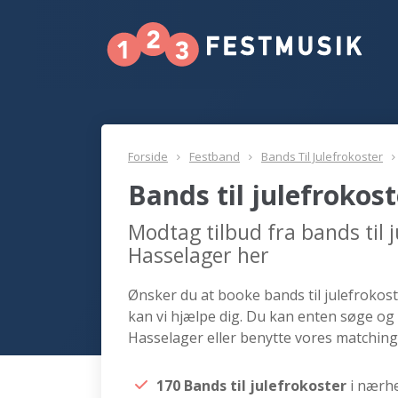
Forside
Festband
Bands Til Julefrokoster
Bands til julefrokos
Modtag tilbud fra bands til 
Hasselager her
Ønsker du at booke bands til julefrokost
kan vi hjælpe dig. Du kan enten søge og 
Hasselager eller benytte vores matching
170 Bands til julefrokoster
i nærh