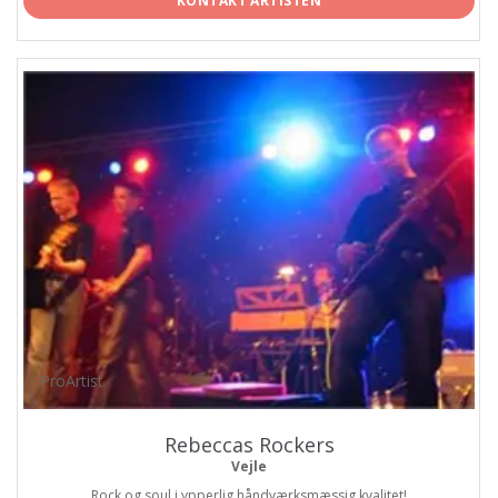
KONTAKT ARTISTEN
ProArtist
Rebeccas Rockers
Vejle
Rock og soul i ypperlig håndværksmæssig kvalitet!