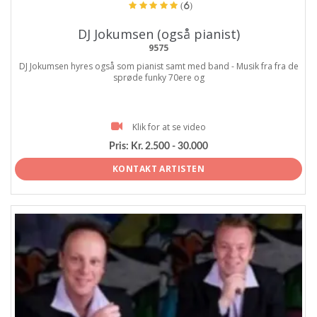
(6)
DJ Jokumsen (også pianist)
9575
DJ Jokumsen hyres også som pianist samt med band - Musik fra fra de
sprøde funky 70ere og
Klik for at se video
Pris:
Kr. 2.500 - 30.000
KONTAKT ARTISTEN