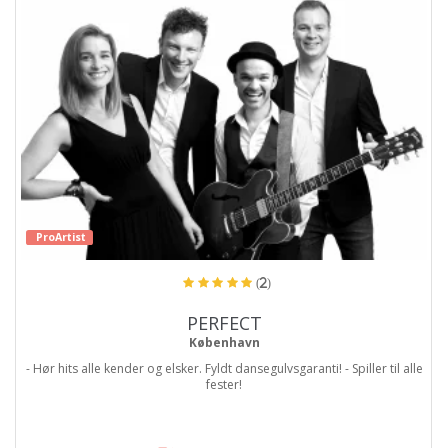
ProArtist
(2)
PERFECT
København
- Hør hits alle kender og elsker. Fyldt dansegulvsgaranti! - Spiller til alle
fester!