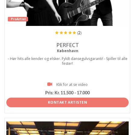
ProArtist
(2)
PERFECT
København
- Hør hits alle kender og elsker. Fyldt dansegulvsgaranti! - Spiller til alle
fester!
Klik for at se video
Pris:
Kr. 11.500 - 17.000
KONTAKT ARTISTEN