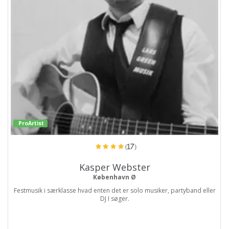
ProArtist
(17)
Kasper Webster
København Ø
Festmusik i særklasse hvad enten det er solo musiker, partyband eller
DJ I søger.