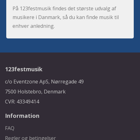
På 123festmusik findes det største udvalg af
musikere i Danmark, så du kan finde musik til
enhver anledning.
123festmusik
c/o Eventzone ApS, Nørregade 49
7500 Holstebro, Denmark
CVR: 43349414
Information
FAQ
Regler og betingelser