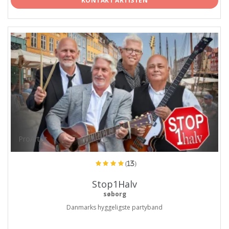
KONTAKT ARTISTEN
ProArtist
(13)
Stop1Halv
søborg
Danmarks hyggeligste partyband