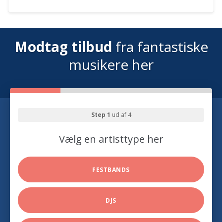
Modtag tilbud
fra fantastiske
musikere her
Step 1
ud af 4
Vælg en artisttype her
FESTBANDS
DJS