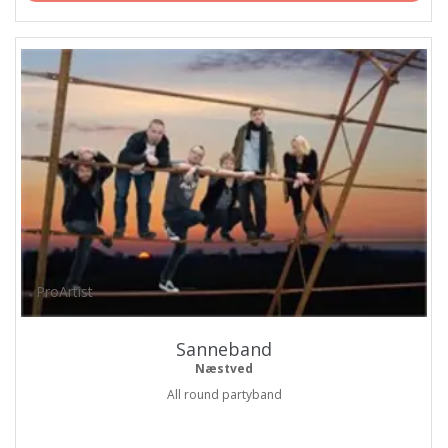
ProArtist
Sanneband
Næstved
All round partyband