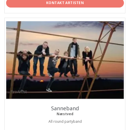
KONTAKT ARTISTEN
ProArtist
Sanneband
Næstved
All round partyband