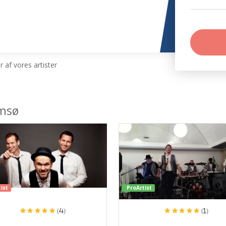
 af vores artister
umsø
ist
ProArtist
(4)
(1)