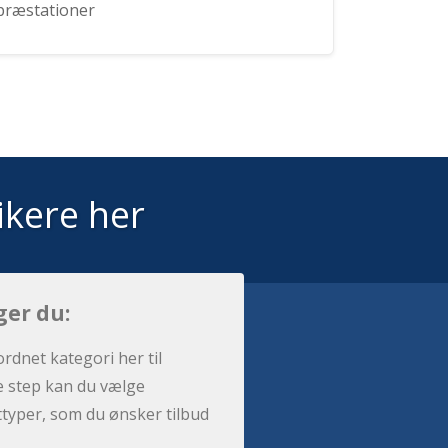
præstationer
ikere her
ger du:
ordnet kategori her til
e step kan du vælge
sttyper, som du ønsker tilbud