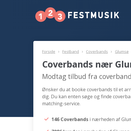
Forside
Festband
Coverbands
Glumsø
Coverbands nær Gl
Modtag tilbud fra coverban
Ønsker du at booke coverbands til et ar
dig. Du kan enten søge og finde coverb
matching-service.
146 Coverbands
i nærheden af Glu