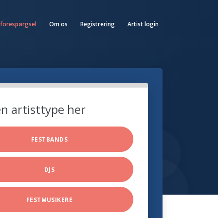
 forespørgsel
Om os
Registrering
Artist login
n artisttype her
FESTBANDS
DJS
FESTMUSIKERE