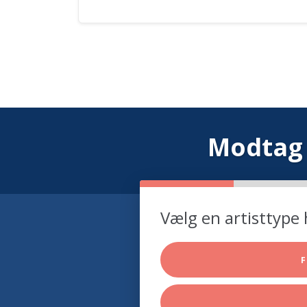
Modtag 
Vælg en artisttype 
F