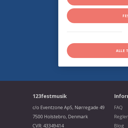
FE
ALLE 
123festmusik
Info
c/o Eventzone ApS, Nørregade 49
FAQ
7500 Holstebro, Denmark
Regler
CVR: 43349414
Blog