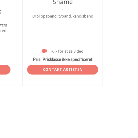
Shame
.
s
Bröllopsband, tvband, kändisband
ESTER
bredt
Klik for at se video
Pris:
Prisklasse ikke specificeret
KONTAKT ARTISTEN