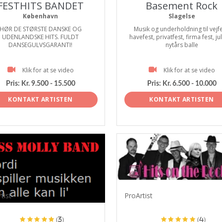
FESTHITS BANDET
Basement Rock
København
Slagelse
HØR DE STØRSTE DANSKE OG
Musik og underholdning til vejfe
UDENLANDSKE HITS. FULDT
havefest, privatfest, firma fest, ju
DANSEGULVSGARANTI!
nytårs balle
Klik for at se video
Klik for at se video
Pris:
Kr. 9.500 - 15.500
Pris:
Kr. 6.500 - 10.000
KONTAKT ARTISTEN
KONTAKT ARTISTEN
tist
ProArtist
(3)
(4)