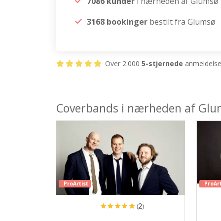
7086 kunder
i nærheden af Glumsø
3168 bookinger
bestilt fra Glumsø
Over 2.000
5-stjernede
anmeldelser
Coverbands i nærheden af Gl
ProArtist
ProArt
(2)