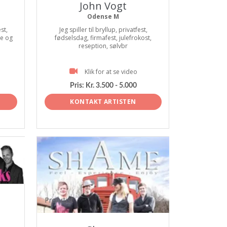
John Vogt
Odense M
st,
Jeg spiller til bryllup, privatfest,
le og
fødselsdag, firmafest, julefrokost,
reseption, sølvbr
Klik for at se video
Pris:
Kr. 3.500 - 5.000
KONTAKT ARTISTEN
ProArtist