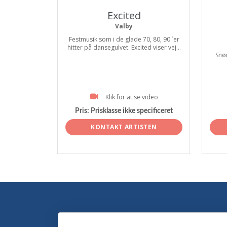
Excited
Valby
Festmusik som i de glade 70, 80, 90 ´er
hitter på dansegulvet. Excited viser vej...
Snør
Klik for at se video
Pris:
Prisklasse ikke specificeret
KONTAKT ARTISTEN