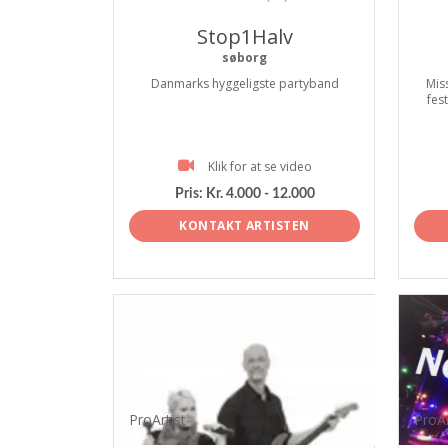
Stop1Halv
søborg
Danmarks hyggeligste partyband
Mis
fes
Klik for at se video
Pris:
Kr. 4.000 - 12.000
KONTAKT ARTISTEN
ProArtist
ProAr