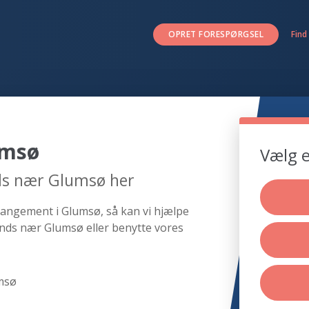
OPRET FORESPØRGSEL
Find
umsø
Vælg e
ds nær Glumsø her
rangement i Glumsø, så kan vi hjælpe
ands nær Glumsø eller benytte vores
msø