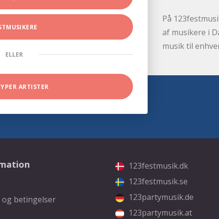
På 123festmusik
STMUSIKERE
af musikere i D
musik til enhve
ELLER
TYPER ARTISTER
rmation
123festmusik.dk
123festmusik.se
123partymusik.de
 og betingelser
123partymusik.at