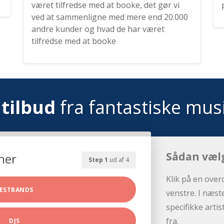
været tilfredse med at booke, det gør vi
ved at sammenligne med mere end 20.000
andre kunder og hvad de har været
tilfredse med at booke
tilbud
fra fantastiske mus
Sådan væl
her
Step 1
ud af 4
Klik på en over
ESTBANDS
venstre. I næst
specifikke arti
fra.
DJS