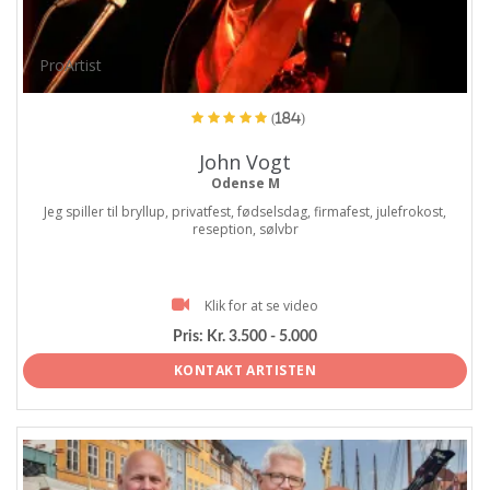
ProArtist
(184)
John Vogt
Odense M
Jeg spiller til bryllup, privatfest, fødselsdag, firmafest, julefrokost,
reseption, sølvbr
Klik for at se video
Pris:
Kr. 3.500 - 5.000
KONTAKT ARTISTEN