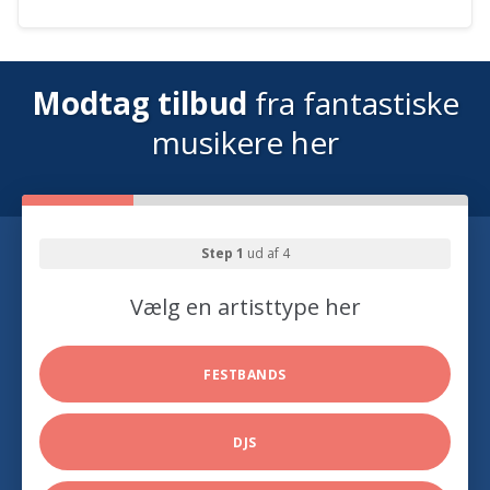
Modtag tilbud
fra fantastiske
musikere her
Step 1
ud af 4
Vælg en artisttype her
FESTBANDS
DJS