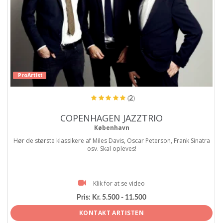
ProArtist
(2)
COPENHAGEN JAZZTRIO
København
Hør de største klassikere af Miles Davis, Oscar Peterson, Frank Sinatra
osv. Skal opleves!
Klik for at se video
Pris:
Kr. 5.500 - 11.500
KONTAKT ARTISTEN