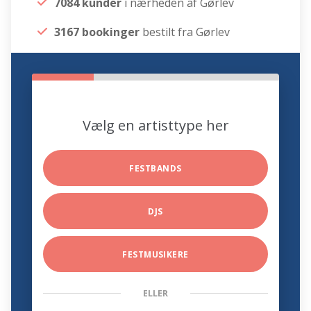
7084 kunder
i nærheden af Gørlev
3167 bookinger
bestilt fra Gørlev
Vælg en artisttype her
FESTBANDS
DJS
FESTMUSIKERE
ELLER