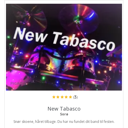
ProArtist
(3)
New Tabasco
Sorø
Snør skoene, håret tilbage. Du har nu fundet dit band til festen.