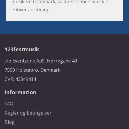
musikere i Danmark, så du kan finde musik til
enhver anledning.
123festmusik
c/o Eventzone ApS, Nørregade 49
7500 Holstebro, Denmark
CVR: 43349414
Information
FAQ
Regler og betingelser
Blog