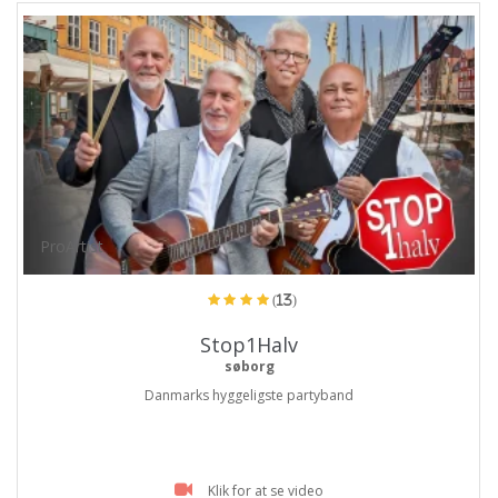
ProArtist
(13)
Stop1Halv
søborg
Danmarks hyggeligste partyband
Klik for at se video