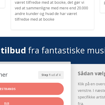
været tilfredse med at booke, det gør vi
ved at sammenligne med mere end 20.000
andre kunder og hvad de har været
tilfredse med at booke
tilbud
fra fantastiske mus
Sådan væl
her
Step 1
ud af 4
Klik på en over
ESTBANDS
venstre. I næst
specifikke arti
fra.
DJS