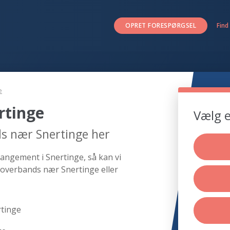
OPRET FORESPØRGSEL
Find
e
rtinge
Vælg e
ds nær Snertinge her
rangement i Snertinge, så kan vi
coverbands nær Snertinge eller
rtinge