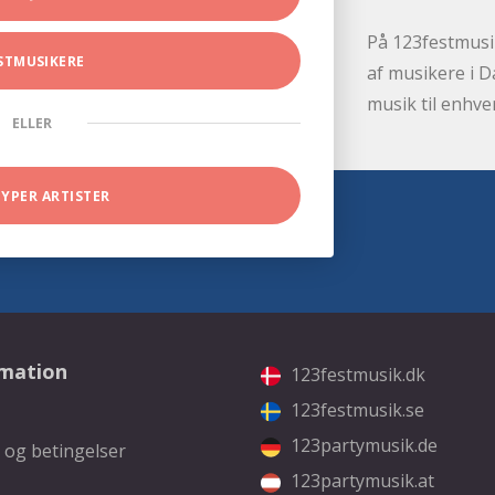
På 123festmusik
STMUSIKERE
af musikere i D
musik til enhve
ELLER
TYPER ARTISTER
rmation
123festmusik.dk
123festmusik.se
123partymusik.de
 og betingelser
123partymusik.at