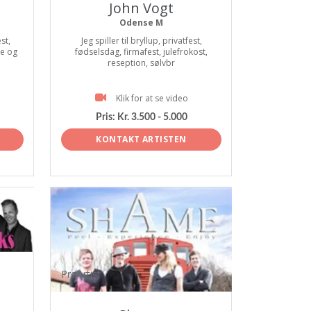
John Vogt
Odense M
st,
Jeg spiller til bryllup, privatfest,
le og
fødselsdag, firmafest, julefrokost,
reseption, sølvbr
Klik for at se video
Pris:
Kr. 3.500 - 5.000
KONTAKT ARTISTEN
ProArtist