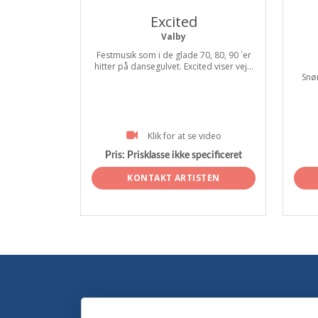
Excited
Valby
Festmusik som i de glade 70, 80, 90 ´er
hitter på dansegulvet. Excited viser vej...
Snør
Klik for at se video
Pris:
Prisklasse ikke specificeret
KONTAKT ARTISTEN