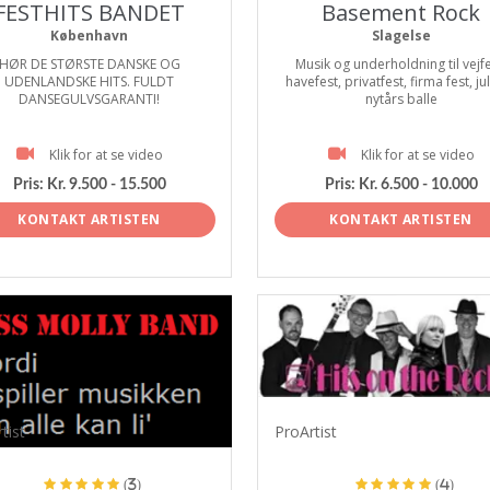
FESTHITS BANDET
Basement Rock
København
Slagelse
HØR DE STØRSTE DANSKE OG
Musik og underholdning til vejfe
UDENLANDSKE HITS. FULDT
havefest, privatfest, firma fest, ju
DANSEGULVSGARANTI!
nytårs balle
Klik for at se video
Klik for at se video
Pris:
Kr. 9.500 - 15.500
Pris:
Kr. 6.500 - 10.000
KONTAKT ARTISTEN
KONTAKT ARTISTEN
tist
ProArtist
(3)
(4)