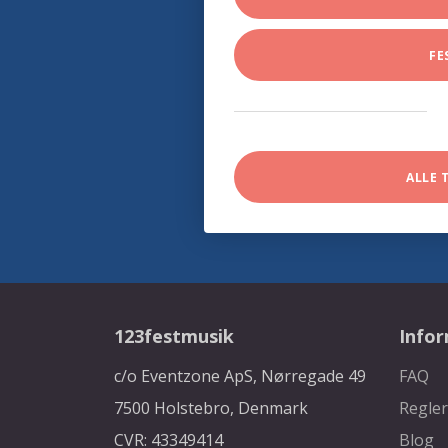
FE
ALLE 
123festmusik
Info
c/o Eventzone ApS, Nørregade 49
FAQ
7500 Holstebro, Denmark
Regler
CVR: 43349414
Blog