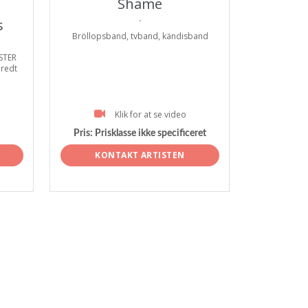
Shame
.
s
Bröllopsband, tvband, kändisband
ESTER
bredt
Klik for at se video
Pris:
Prisklasse ikke specificeret
KONTAKT ARTISTEN