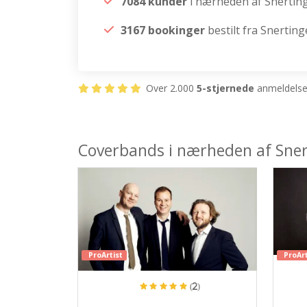
7084 kunder
i nærheden af Snertin
3167 bookinger
bestilt fra Snerting
Over 2.000
5-stjernede
anmeldelser
Coverbands i nærheden af Sner
ProArtist
ProArt
(2)