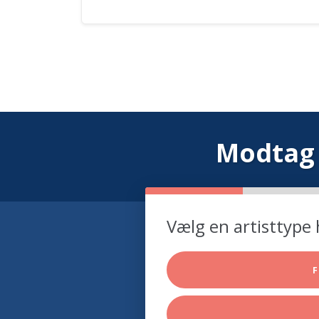
Modtag 
Vælg en artisttype 
F