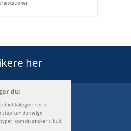
præstationer
ikere her
ger du:
ordnet kategori her til
e step kan du vælge
sttyper, som du ønsker tilbud