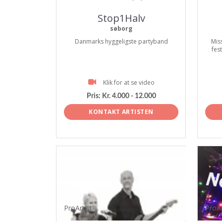
Stop1Halv
søborg
Danmarks hyggeligste partyband
Mis
fes
Klik for at se video
Pris:
Kr. 4.000 - 12.000
KONTAKT ARTISTEN
ProArtist
ProAr