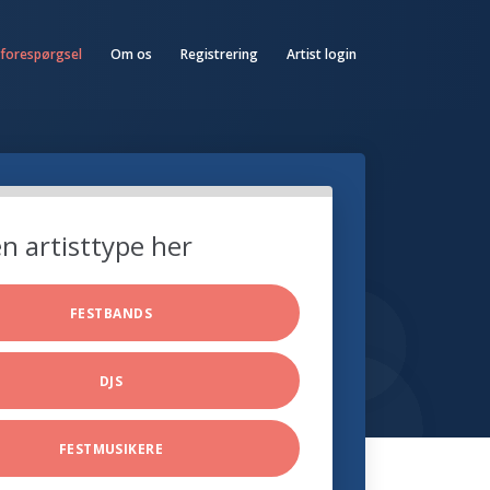
 forespørgsel
Om os
Registrering
Artist login
n artisttype her
FESTBANDS
DJS
FESTMUSIKERE