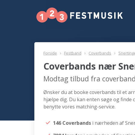
Forside
Festband
Coverbands
Snerting
Coverbands nær Sne
Modtag tilbud fra coverban
Ønsker du at booke coverbands til et ar
hjælpe dig. Du kan enten søge og finde 
benytte vores matching-service.
146 Coverbands
i nærheden af Sne