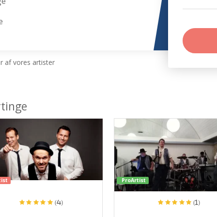
ge
e
 af vores artister
tinge
ist
ProArtist
(4)
(1)