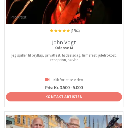
ProArtist
(184)
John Vogt
Odense M
Jeg spiller til bryllup, privatfest, fødselsdag, firmafest, julefrokost,
reseption, sølvbr
Klik for at se video
Pris:
Kr. 3.500 - 5.000
KONTAKT ARTISTEN