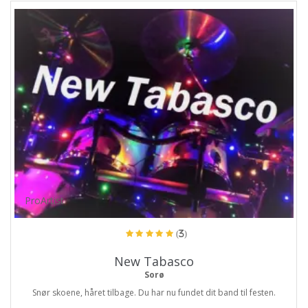
ProArtist
(3)
New Tabasco
Sorø
Snør skoene, håret tilbage. Du har nu fundet dit band til festen.