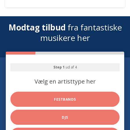
Modtag tilbud
fra fantastiske
musikere her
Step 1
ud af 4
Vælg en artisttype her
FESTBANDS
DJS