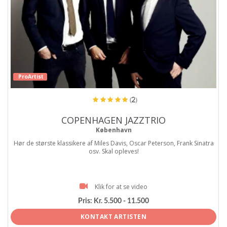
ProArtist
(2)
COPENHAGEN JAZZTRIO
København
Hør de største klassikere af Miles Davis, Oscar Peterson, Frank Sinatra
osv. Skal opleves!
Klik for at se video
Pris:
Kr. 5.500 - 11.500
KONTAKT ARTISTEN