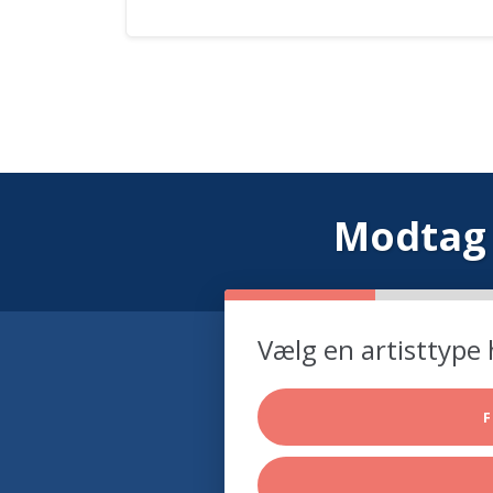
Modtag 
Vælg en artisttype 
F