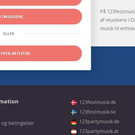
På 123festmusik
STMUSIKERE
af musikere i D
musik til enhve
ELLER
TYPER ARTISTER
rmation
123festmusik.dk
123festmusik.se
123partymusik.de
 og betingelser
123partymusik.at