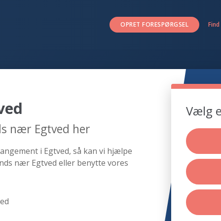
OPRET FORESPØRGSEL
Find
ved
Vælg e
ds nær Egtved her
rangement i Egtved, så kan vi hjælpe
nds nær Egtved eller benytte vores
ved