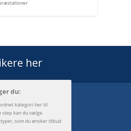
præstationer
ikere her
ger du:
ordnet kategori her til
e step kan du vælge
sttyper, som du ønsker tilbud