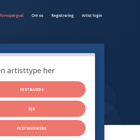
 forespørgsel
Om os
Registrering
Artist login
n artisttype her
FESTBANDS
DJS
FESTMUSIKERE