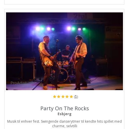
ProArtist
(1)
Party On The Rocks
Esbjerg
Musik til enhver fest. Swingende danserytmer til kendte hits spillet med
charme, selvtilli