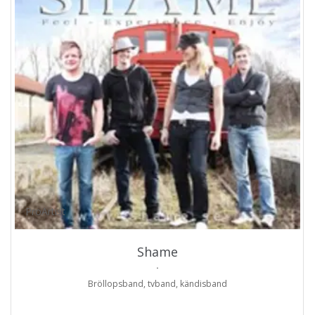
ProArtist
Shame
.
Bröllopsband, tvband, kändisband