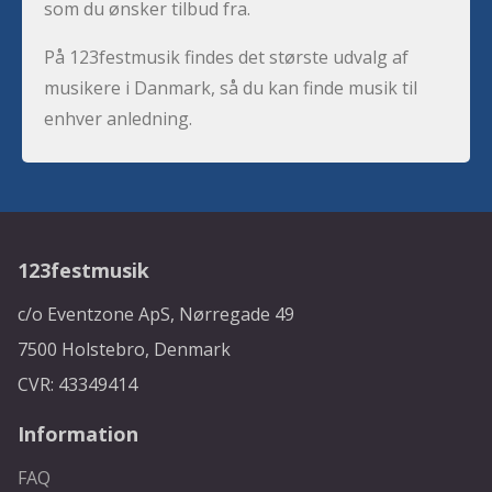
som du ønsker tilbud fra.
På 123festmusik findes det største udvalg af
musikere i Danmark, så du kan finde musik til
enhver anledning.
123festmusik
c/o Eventzone ApS, Nørregade 49
7500 Holstebro, Denmark
CVR: 43349414
Information
FAQ