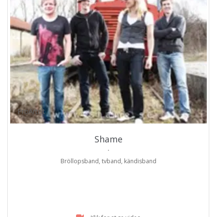
ProArtist
Shame
.
Bröllopsband, tvband, kändisband