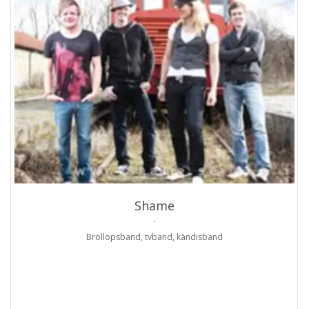
ProArtist
Shame
.
Bröllopsband, tvband, kändisband