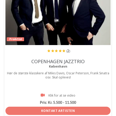
ProArtist
(2)
COPENHAGEN JAZZTRIO
København
Hør de største klassikere af Miles Davis, Oscar Peterson, Frank Sinatra
osv. Skal opleves!
Klik for at se video
Pris:
Kr. 5.500 - 11.500
KONTAKT ARTISTEN