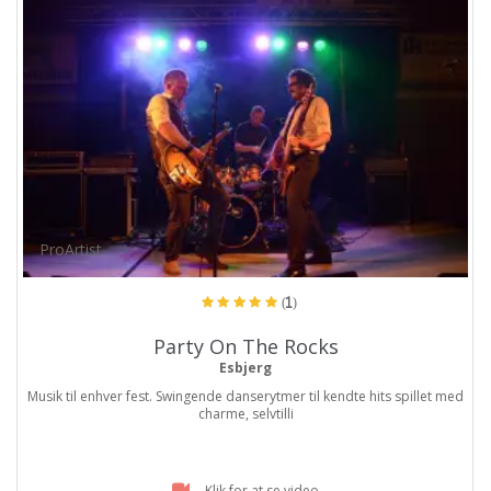
ProArtist
(1)
Party On The Rocks
Esbjerg
Musik til enhver fest. Swingende danserytmer til kendte hits spillet med
charme, selvtilli
Klik for at se video