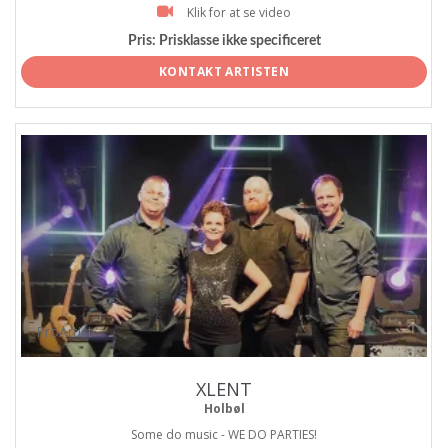
Klik for at se video
Pris:
Prisklasse ikke specificeret
KONTAKT ARTISTEN
ProArtist
XLENT
Holbøl
Some do music - WE DO PARTIES!