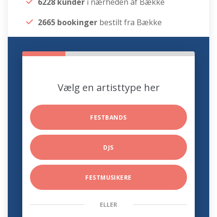
6228 kunder
i nærheden af Bække
2665 bookinger
bestilt fra Bække
Vælg en artisttype her
FESTBANDS
DJS
FESTMUSIKERE
ELLER