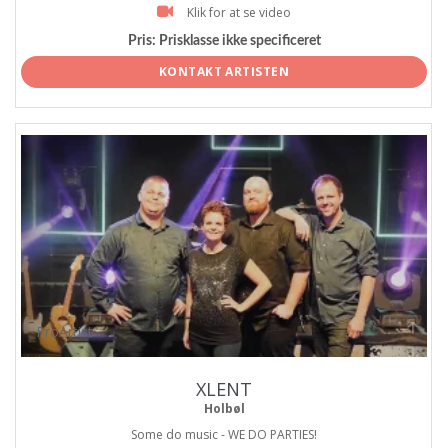
Klik for at se video
Pris:
Prisklasse ikke specificeret
KONTAKT ARTISTEN
ProArtist
XLENT
Holbøl
Some do music - WE DO PARTIES!