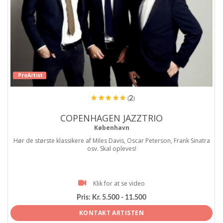
ProArtist
(2)
COPENHAGEN JAZZTRIO
København
Hør de største klassikere af Miles Davis, Oscar Peterson, Frank Sinatra
osv. Skal opleves!
Klik for at se video
Pris:
Kr. 5.500 - 11.500
KONTAKT ARTISTEN