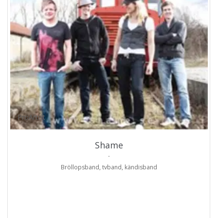
ProArtist
Shame
.
Bröllopsband, tvband, kändisband