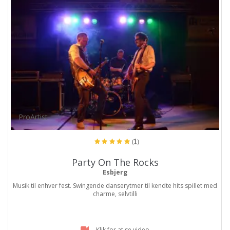
ProArtist
(1)
Party On The Rocks
Esbjerg
Musik til enhver fest. Swingende danserytmer til kendte hits spillet med
charme, selvtilli
Klik for at se video