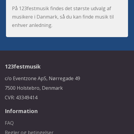
På 123festmusik findes det største udvalg af
musikere i Danmark, så du kan finde musik til
enhver anledning.
123festmusik
c/o Eventzone ApS, Nørregade 49
7500 Holstebro, Denmark
CVR: 43349414
Information
FAQ
Regler og betingelser