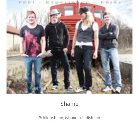
ProArtist
Shame
.
Bröllopsband, tvband, kändisband