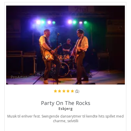
ProArtist
(1)
Party On The Rocks
Esbjerg
Musik til enhver fest. Swingende danserytmer til kendte hits spillet med
charme, selvtilli