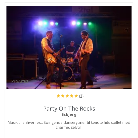
ProArtist
(1)
Party On The Rocks
Esbjerg
Musik til enhver fest. Swingende danserytmer til kendte hits spillet med
charme, selvtilli