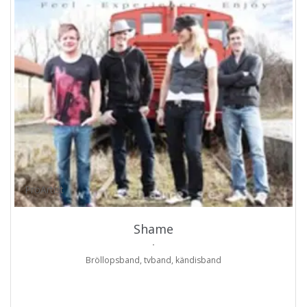
ProArtist
Shame
.
Bröllopsband, tvband, kändisband