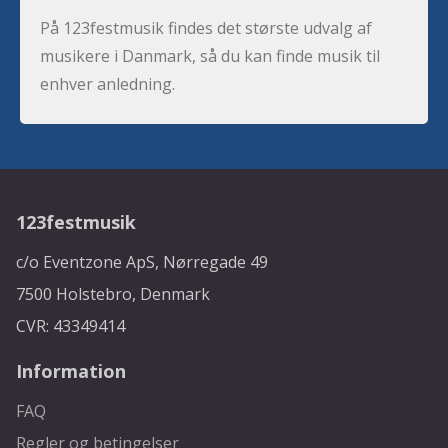
På 123festmusik findes det største udvalg af
musikere i Danmark, så du kan finde musik til
enhver anledning.
123festmusik
c/o Eventzone ApS, Nørregade 49
7500 Holstebro, Denmark
CVR: 43349414
Information
FAQ
Regler og betingelser