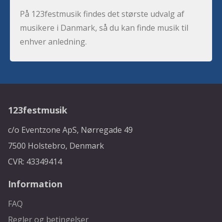
På 123festmusik findes det største udvalg af
musikere i Danmark, så du kan finde musik til
enhver anledning.
123festmusik
c/o Eventzone ApS, Nørregade 49
7500 Holstebro, Denmark
CVR: 43349414
Information
FAQ
Regler og betingelser