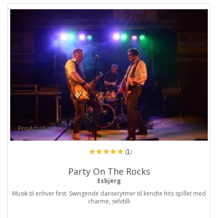
ProArtist
(1)
Party On The Rocks
Esbjerg
Musik til enhver fest. Swingende danserytmer til kendte hits spillet med
charme, selvtilli