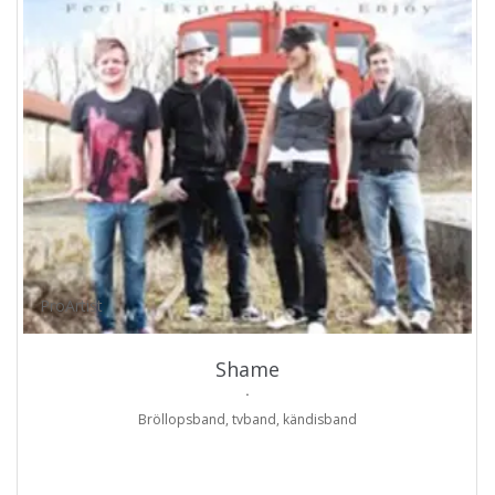
ProArtist
Shame
.
Bröllopsband, tvband, kändisband