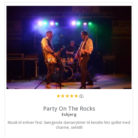
ProArtist
(1)
Party On The Rocks
Esbjerg
Musik til enhver fest. Swingende danserytmer til kendte hits spillet med
charme, selvtilli