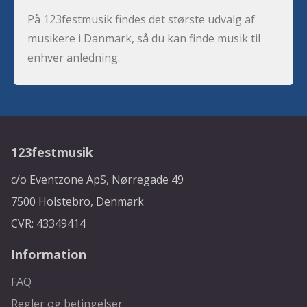
På 123festmusik findes det største udvalg af
musikere i Danmark, så du kan finde musik til
enhver anledning.
123festmusik
c/o Eventzone ApS, Nørregade 49
7500 Holstebro, Denmark
CVR: 43349414
Information
FAQ
Regler og betingelser