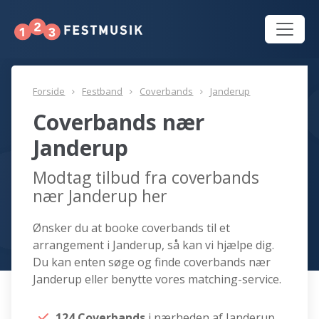
Forside
Festband
Coverbands
Janderup
Coverbands nær
Janderup
Modtag tilbud fra coverbands
nær Janderup her
Ønsker du at booke coverbands til et
arrangement i Janderup, så kan vi hjælpe dig.
Du kan enten søge og finde coverbands nær
Janderup eller benytte vores matching-service.
124 Coverbands
i nærheden af Janderup