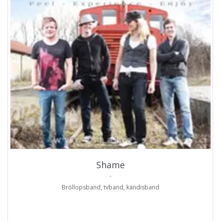
ProArtist
Shame
.
Bröllopsband, tvband, kändisband