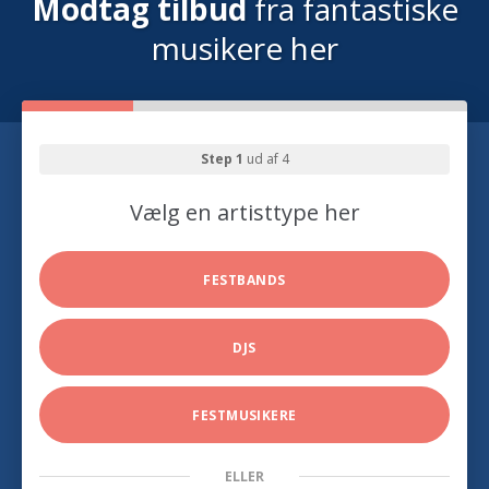
Modtag tilbud
fra fantastiske
musikere her
Step 1
ud af 4
Vælg en artisttype her
FESTBANDS
DJS
FESTMUSIKERE
ELLER