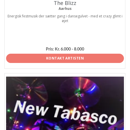
The Blizz
Aarhus
Energisk festmusik der sætter gang i dansegulvet - med et crazy glimt i
øjet
Pris:
Kr. 6.000 - 8.000
KONTAKT ARTISTEN