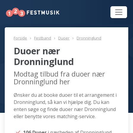
Forside
Festband
Duoer
Dronninglund
Duoer nær
Dronninglund
Modtag tilbud fra duoer nær
Dronninglund her
Ønsker du at booke duoer til et arrangement i
Dronninglund, så kan vi hjælpe dig. Du kan
enten søge og finde duoer nær Dronninglund
eller benytte vores matching-service.
106 Duoer
i nærheden af Dronninglund