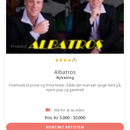
ProArtist
(7)
Albatros
Nykøbing
Festmusik til privat og firma fester. både det man kan synge med på,
nyere pop og gammelt
Klik for at se video
Pris:
Kr. 5.000 - 10.000
KONTAKT ARTISTEN