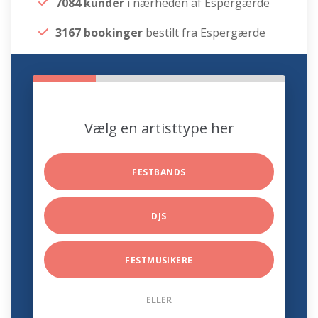
7084 kunder
i nærheden af Espergærde
3167 bookinger
bestilt fra Espergærde
Vælg en artisttype her
FESTBANDS
DJS
FESTMUSIKERE
ELLER