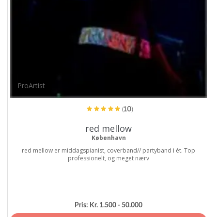
ProArtist
(10)
red mellow
København
red mellow er middagspianist, coverband// partyband i ét. Top
professionelt, og meget nærv
Pris:
Kr. 1.500 - 50.000