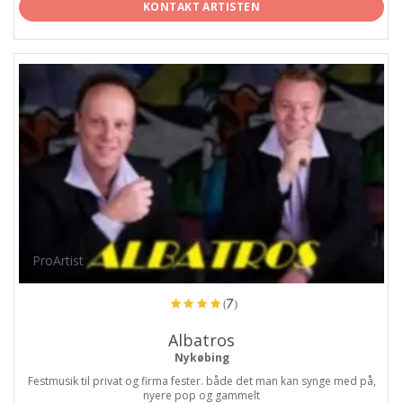
KONTAKT ARTISTEN
ProArtist
(7)
Albatros
Nykøbing
Festmusik til privat og firma fester. både det man kan synge med på,
nyere pop og gammelt