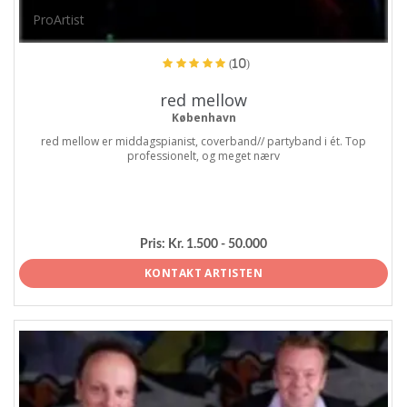
ProArtist
(10)
red mellow
København
red mellow er middagspianist, coverband// partyband i ét. Top
professionelt, og meget nærv
Pris:
Kr. 1.500 - 50.000
KONTAKT ARTISTEN