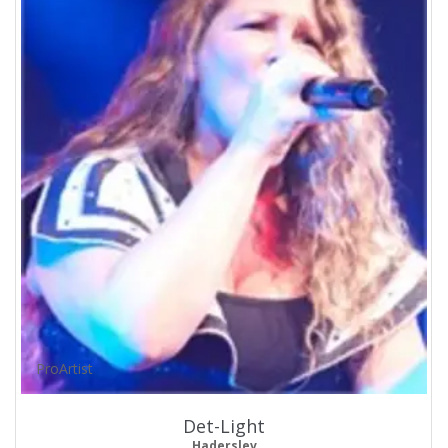
ProArtist
Det-Light
Haderslev