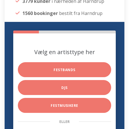
3779 kunder
i nærheden af Harndrup
1560 bookinger
bestilt fra Harndrup
Vælg en artisttype her
FESTBANDS
DJS
FESTMUSIKERE
ELLER