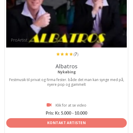
ProArtist
(7)
Albatros
Nykøbing
Festmusik til privat og firma fester. både det man kan synge med på,
nyere pop og gammelt
Klik for at se video
Pris:
Kr. 5.000 - 10.000
KONTAKT ARTISTEN