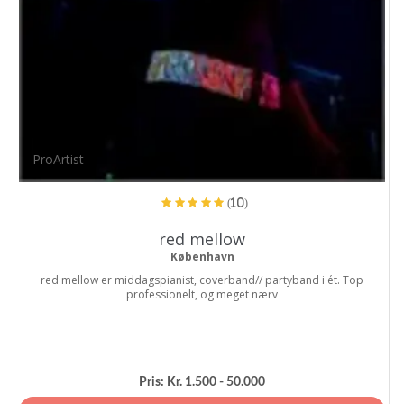
ProArtist
(10)
red mellow
København
red mellow er middagspianist, coverband// partyband i ét. Top
professionelt, og meget nærv
Pris:
Kr. 1.500 - 50.000