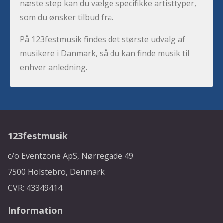
næste step kan du vælge specifikke artisttyper,
som du ønsker tilbud fra.
På 123festmusik findes det største udvalg af
musikere i Danmark, så du kan finde musik til
enhver anledning.
123festmusik
c/o Eventzone ApS, Nørregade 49
7500 Holstebro, Denmark
CVR: 43349414
Information