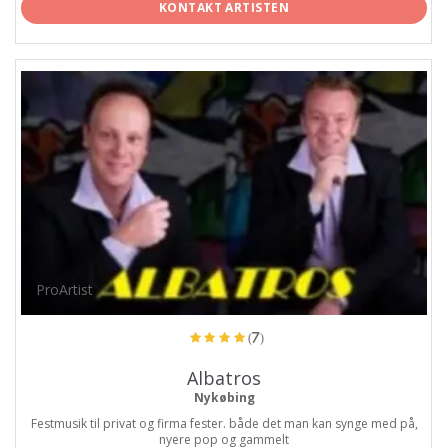
KONTAKT ARTISTEN
ProArtist
(7)
Albatros
Nykøbing
Festmusik til privat og firma fester. både det man kan synge med på,
nyere pop og gammelt