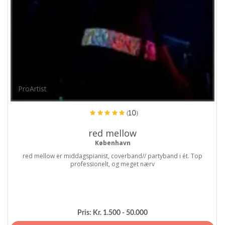
ProArtist
(10)
red mellow
København
red mellow er middagspianist, coverband// partyband i ét. Top
professionelt, og meget nærv
Pris:
Kr. 1.500 - 50.000