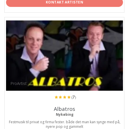
KONTAKT ARTISTEN
ProArtist
(7)
Albatros
Nykøbing
Festmusik til privat og firma fester. både det man kan synge med på,
nyere pop og gammelt