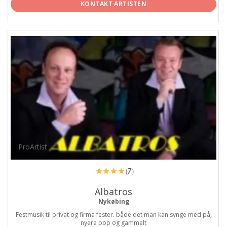
KONTAKT ARTISTEN
ProArtist
(7)
Albatros
Nykøbing
Festmusik til privat og firma fester. både det man kan synge med på,
nyere pop og gammelt