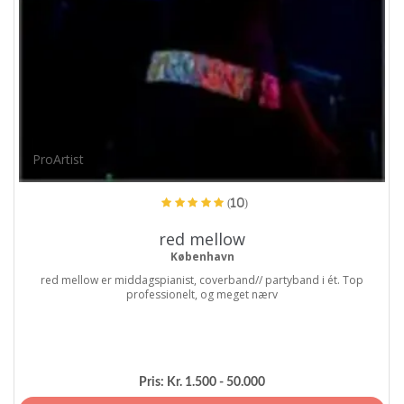
ProArtist
(10)
red mellow
København
red mellow er middagspianist, coverband// partyband i ét. Top
professionelt, og meget nærv
Pris:
Kr. 1.500 - 50.000