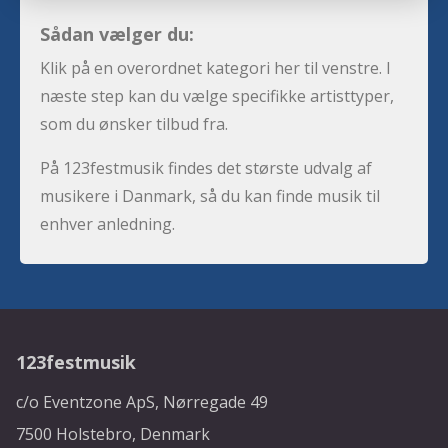
Sådan vælger du:
Klik på en overordnet kategori her til venstre. I
næste step kan du vælge specifikke artisttyper,
som du ønsker tilbud fra.
På 123festmusik findes det største udvalg af
musikere i Danmark, så du kan finde musik til
enhver anledning.
123festmusik
c/o Eventzone ApS, Nørregade 49
7500 Holstebro, Denmark