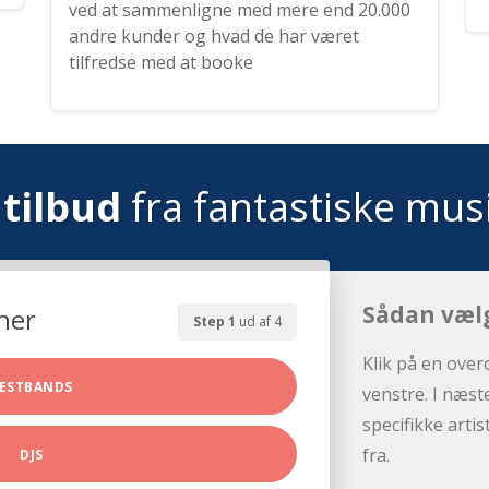
ved at sammenligne med mere end 20.000
andre kunder og hvad de har været
tilfredse med at booke
tilbud
fra fantastiske mus
Sådan væl
her
Step 1
ud af 4
Klik på en over
ESTBANDS
venstre. I næst
specifikke arti
fra.
DJS