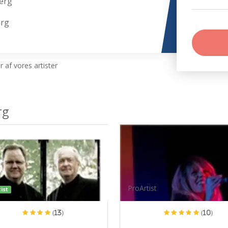
erg
erg
 af vores artister
rg
ProArtist
ist
(13)
(10)