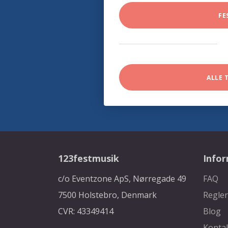
FE
ALLE 
123festmusik
Info
c/o Eventzone ApS, Nørregade 49
FAQ
7500 Holstebro, Denmark
Regler
CVR: 43349414
Blog
Konta