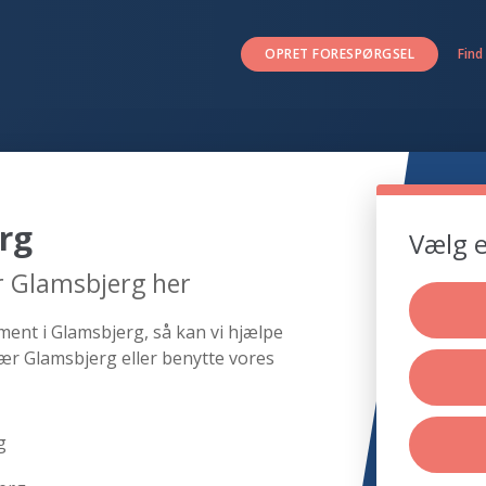
OPRET FORESPØRGSEL
Find
rg
Vælg e
r Glamsbjerg her
ment i Glamsbjerg, så kan vi hjælpe
ær Glamsbjerg eller benytte vores
g