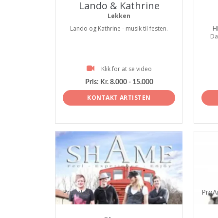
Lando & Kathrine
Løkken
Lando og Kathrine - musik til festen.
H
Da
Klik for at se video
Pris:
Kr. 8.000 - 15.000
KONTAKT ARTISTEN
ProArtist
ProAr