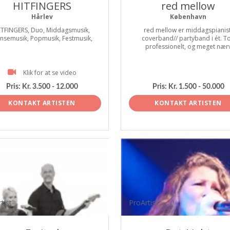
HITFINGERS
red mellow
Hårlev
København
ITFINGERS, Duo, Middagsmusik,
red mellow er middagspianist
nsemusik, Popmusik, Festmusik,
coverband// partyband i ét. T
professionelt, og meget nær
Klik for at se video
Pris:
Kr. 3.500 - 12.000
Pris:
Kr. 1.500 - 50.000
KONTAKT ARTISTEN
KONTAKT ARTISTEN
tist
ProArtist