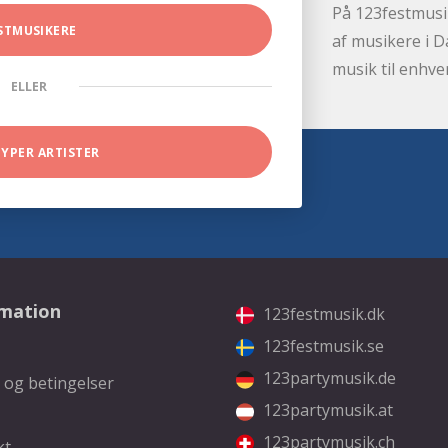
På 123festmusik
STMUSIKERE
af musikere i D
musik til enhve
ELLER
TYPER ARTISTER
rmation
123festmusik.dk
123festmusik.se
123partymusik.de
 og betingelser
123partymusik.at
123partymusik.ch
kt