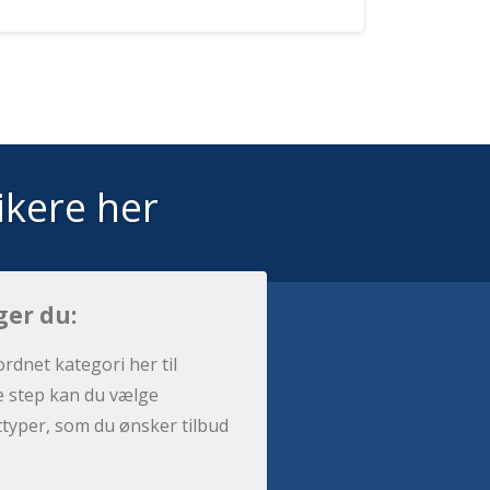
ikere her
ger du:
ordnet kategori her til
e step kan du vælge
sttyper, som du ønsker tilbud