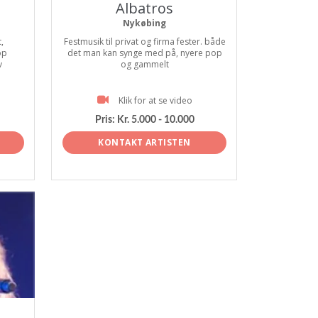
Albatros
Nykøbing
,
Festmusik til privat og firma fester. både
op
det man kan synge med på, nyere pop
v
og gammelt
Klik for at se video
Pris:
Kr. 5.000 - 10.000
KONTAKT ARTISTEN