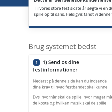
Dette er den seneste kunde henve
Til vores store fest sidste år søgte vi e
spille op til dans. Heldigvis fandt vi denn
Brug systemet bedst
1) Send os dine
1
festinformationer
Nederst på denne side kan du indsende
dine krav til hvad festbandet skal kunne
Dvs. hvornår skal de spille, hvor meget må
de koste og hvilken musik skal de spille