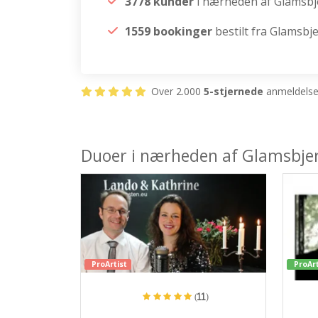
3778 kunder
i nærheden af Glamsbj
1559 bookinger
bestilt fra Glamsbj
Over 2.000
5-stjernede
anmeldelser
Duoer i nærheden af Glamsbje
ProArtist
ProArt
(11)