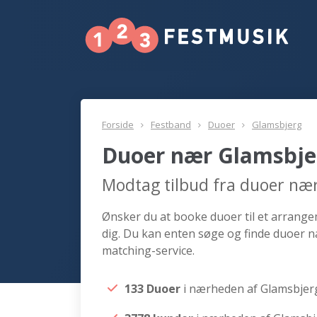
Forside
Festband
Duoer
Glamsbjerg
Duoer nær Glamsbje
Modtag tilbud fra duoer næ
Ønsker du at booke duoer til et arrange
dig. Du kan enten søge og finde duoer n
matching-service.
133 Duoer
i nærheden af Glamsbjer