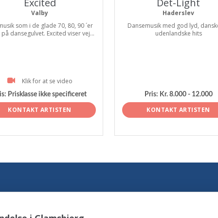
Excited
Det-Light
Valby
Haderslev
musik som i de glade 70, 80, 90 ´er
Dansemusik med god lyd, dansk
r på dansegulvet. Excited viser vej...
udenlandske hits
Klik for at se video
is:
Prisklasse ikke specificeret
Pris:
Kr. 8.000 - 12.000
KONTAKT ARTISTEN
KONTAKT ARTISTEN