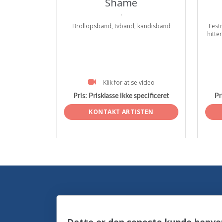
Shame
.
Bröllopsband, tvband, kändisband
Fest
hitte
Klik for at se video
Pris:
Prisklasse ikke specificeret
Pr
KONTAKT ARTISTEN