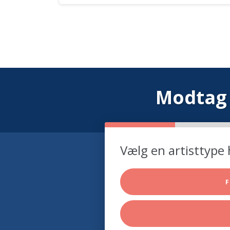
Modtag 
Vælg en artisttype 
F