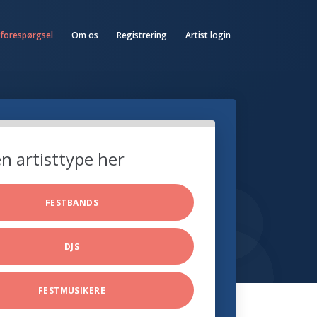
 forespørgsel
Om os
Registrering
Artist login
n artisttype her
FESTBANDS
DJS
FESTMUSIKERE