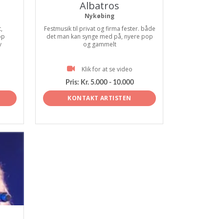
Albatros
Nykøbing
,
Festmusik til privat og firma fester. både
op
det man kan synge med på, nyere pop
v
og gammelt
Klik for at se video
Pris:
Kr. 5.000 - 10.000
KONTAKT ARTISTEN