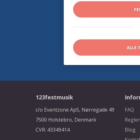
FE
ALLE 
123festmusik
Info
c/o Eventzone ApS, Nørregade 49
FAQ
7500 Holstebro, Denmark
Regler
CVR: 43349414
Blog
Konta