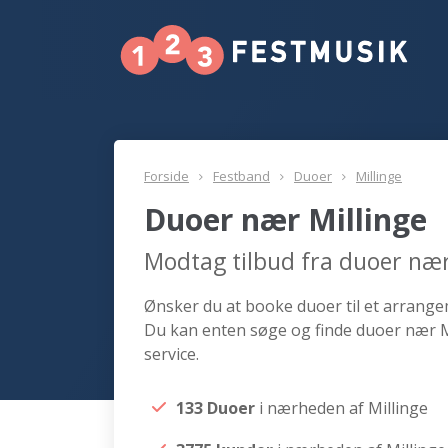
Forside
Festband
Duoer
Millinge
Duoer nær Millinge
Modtag tilbud fra duoer nær
Ønsker du at booke duoer til et arrangeme
Du kan enten søge og finde duoer nær Mi
service.
133 Duoer
i nærheden af Millinge