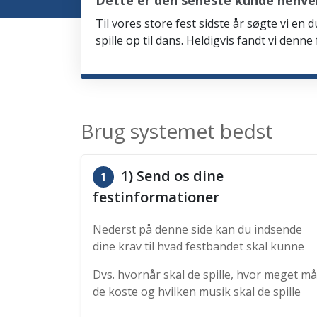
Dette er den seneste kunde henven
Til vores store fest sidste år søgte vi e
spille op til dans. Heldigvis fandt vi denn
Brug systemet bedst
1) Send os dine
1
festinformationer
Nederst på denne side kan du indsende
dine krav til hvad festbandet skal kunne
Dvs. hvornår skal de spille, hvor meget må
de koste og hvilken musik skal de spille