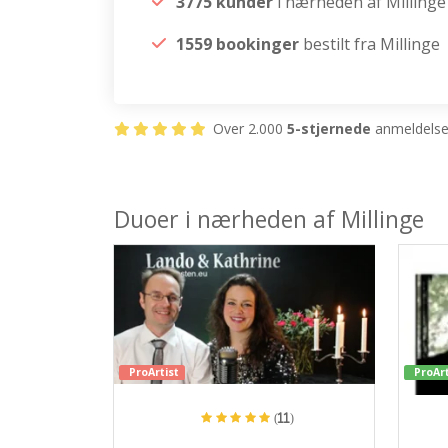
3775 kunder
i nærheden af Millinge
1559 bookinger
bestilt fra Millinge
Over 2.000
5-stjernede
anmeldelser
Duoer i nærheden af Millinge
ProArtist
ProArt
(11)