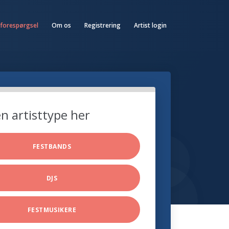
 forespørgsel
Om os
Registrering
Artist login
n artisttype her
FESTBANDS
DJS
FESTMUSIKERE