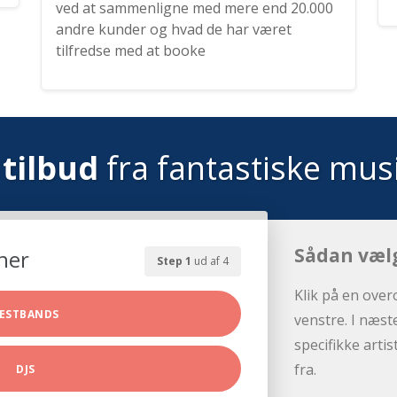
ved at sammenligne med mere end 20.000
andre kunder og hvad de har været
tilfredse med at booke
tilbud
fra fantastiske mus
Sådan væl
her
Step 1
ud af 4
Klik på en over
ESTBANDS
venstre. I næst
specifikke arti
fra.
DJS