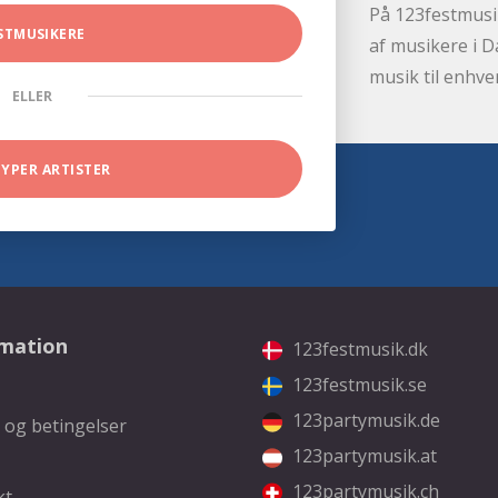
På 123festmusik
STMUSIKERE
af musikere i D
musik til enhve
ELLER
TYPER ARTISTER
rmation
123festmusik.dk
123festmusik.se
123partymusik.de
 og betingelser
123partymusik.at
123partymusik.ch
kt