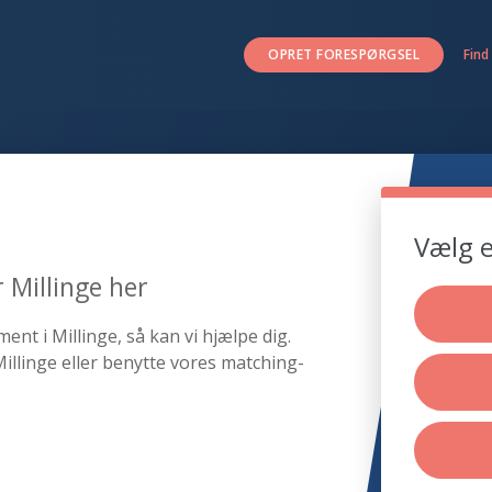
OPRET FORESPØRGSEL
Find
Vælg e
 Millinge her
nt i Millinge, så kan vi hjælpe dig.
llinge eller benytte vores matching-