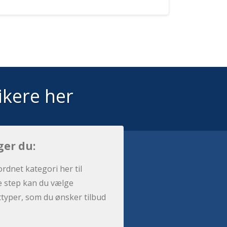
ikere her
ger du:
ordnet kategori her til
e step kan du vælge
sttyper, som du ønsker tilbud