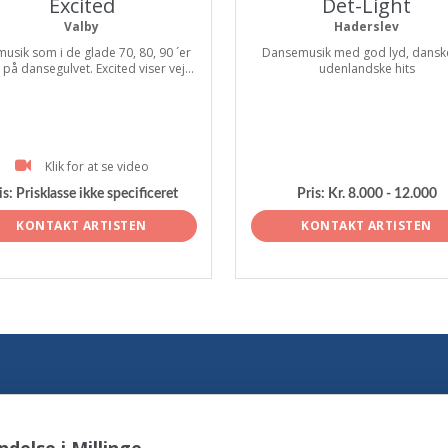
Excited
Det-Light
Valby
Haderslev
musik som i de glade 70, 80, 90 ´er
Dansemusik med god lyd, dansk
r på dansegulvet. Excited viser vej...
udenlandske hits
Klik for at se video
is:
Prisklasse ikke specificeret
Pris:
Kr. 8.000 - 12.000
KONTAKT ARTISTEN
KONTAKT ARTISTEN