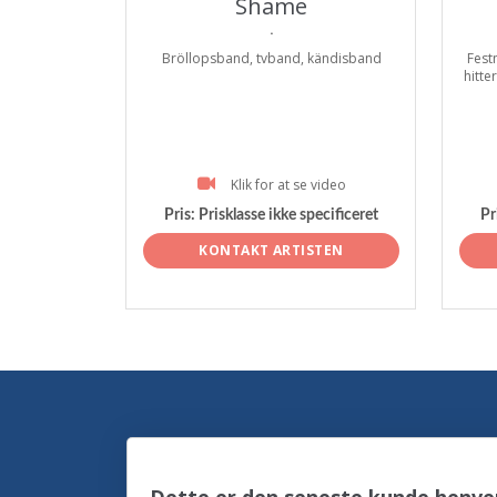
Shame
.
Bröllopsband, tvband, kändisband
Fest
hitte
Klik for at se video
Pris:
Prisklasse ikke specificeret
Pr
KONTAKT ARTISTEN