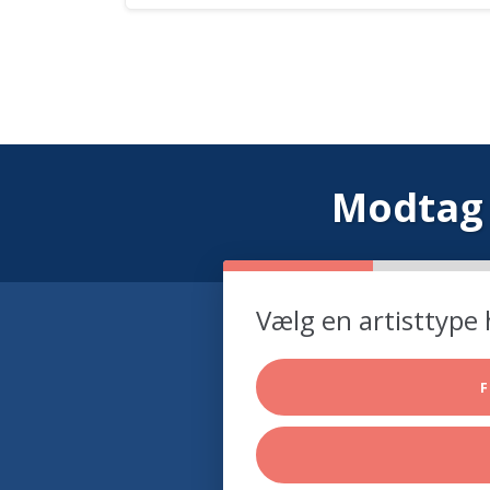
Modtag 
Vælg en artisttype 
F