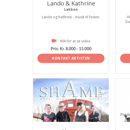
Lando & Kathrine
Løkken
Lando og Kathrine - musik til festen.
H
Da
Klik for at se video
Pris:
Kr. 8.000 - 15.000
KONTAKT ARTISTEN
ProArtist
ProAr