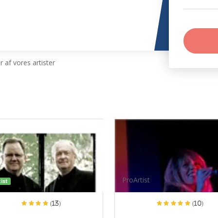
 af vores artister
ProArtist
ist
(13)
(10)