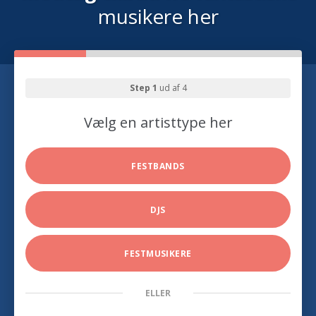
musikere her
Step 1
ud af 4
Vælg en artisttype her
FESTBANDS
DJS
FESTMUSIKERE
ELLER