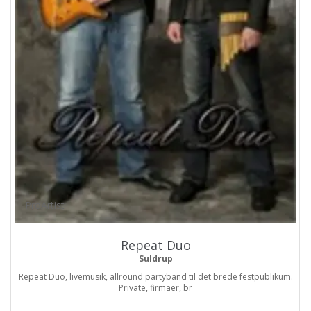
ProArtist
Repeat Duo
Suldrup
Repeat Duo, livemusik, allround partyband til det brede festpublikum.
Private, firmaer, br