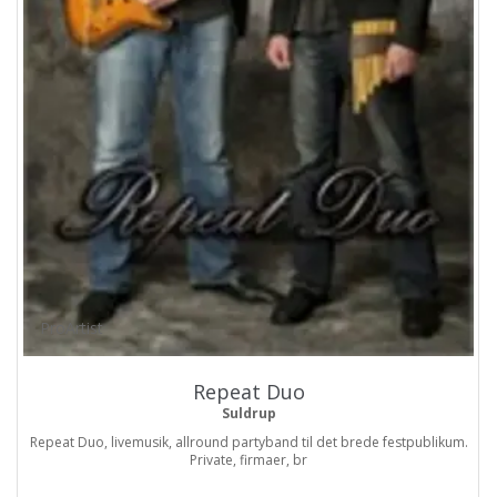
ProArtist
Repeat Duo
Suldrup
Repeat Duo, livemusik, allround partyband til det brede festpublikum.
Private, firmaer, br