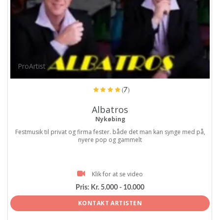
ProArtist
(7)
Albatros
Nykøbing
Festmusik til privat og firma fester. både det man kan synge med på,
nyere pop og gammelt
Klik for at se video
Pris:
Kr. 5.000 - 10.000
KONTAKT ARTISTEN