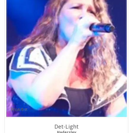
ProArtist
Det-Light
Haderslev