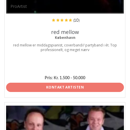
ProArtist
(10)
red mellow
København
red mellow er middagspianist, coverband// partyband i ét. Top
professionelt, og meget nærv
Pris:
Kr. 1.500 - 50.000
KONTAKT ARTISTEN