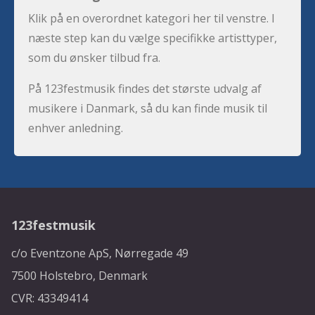
Klik på en overordnet kategori her til venstre. I
næste step kan du vælge specifikke artisttyper,
som du ønsker tilbud fra.
På 123festmusik findes det største udvalg af
musikere i Danmark, så du kan finde musik til
enhver anledning.
123festmusik
c/o Eventzone ApS, Nørregade 49
7500 Holstebro, Denmark
CVR: 43349414