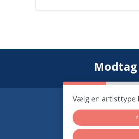
Modtag 
Vælg en artisttype 
F