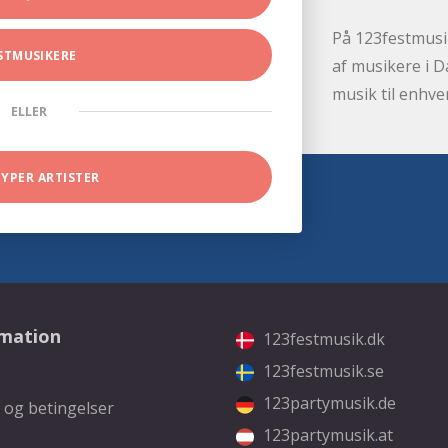
På 123festmusik
STMUSIKERE
af musikere i D
musik til enhve
ELLER
TYPER ARTISTER
rmation
123festmusik.dk
123festmusik.se
123partymusik.de
 og betingelser
123partymusik.at