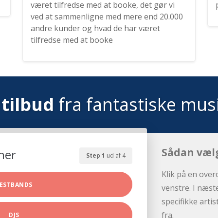
været tilfredse med at booke, det gør vi
ved at sammenligne med mere end 20.000
andre kunder og hvad de har været
tilfredse med at booke
tilbud
fra fantastiske mus
Sådan væl
her
Step 1
ud af 4
Klik på en over
ESTBANDS
venstre. I næst
specifikke arti
fra.
DJS