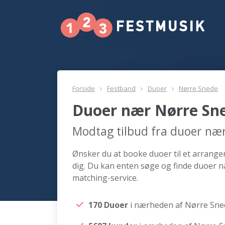
Forside
Festband
Duoer
Nørre Snede
Duoer nær Nørre Sn
Modtag tilbud fra duoer næ
Ønsker du at booke duoer til et arrange
dig. Du kan enten søge og finde duoer n
matching-service.
170 Duoer
i nærheden af Nørre Sne