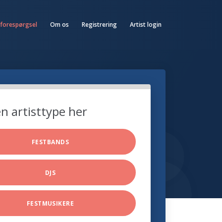
 forespørgsel
Om os
Registrering
Artist login
n artisttype her
FESTBANDS
DJS
FESTMUSIKERE