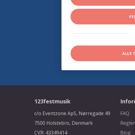
FE
ALLE 
123festmusik
Info
c/o Eventzone ApS, Nørregade 49
FAQ
7500 Holstebro, Denmark
Regler
CVR: 43349414
Blog