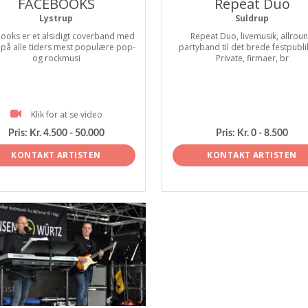
FACEBOOKS
Repeat Duo
Lystrup
Suldrup
ooks er et alsidigt coverband med
Repeat Duo, livemusik, allrou
 på alle tiders mest populære pop-
partyband til det brede festpubl
og rockmusi
Private, firmaer, br
Klik for at se video
Pris:
Kr. 4.500 - 50.000
Pris:
Kr. 0 - 8.500
KONTAKT ARTISTEN
KONTAKT ARTISTEN
tist