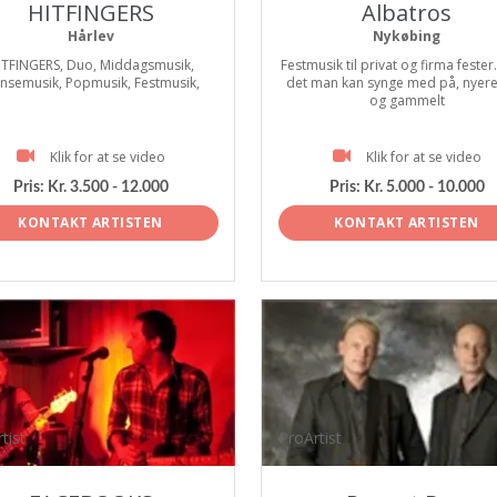
HITFINGERS
Albatros
Hårlev
Nykøbing
ITFINGERS, Duo, Middagsmusik,
Festmusik til privat og firma fester
nsemusik, Popmusik, Festmusik,
det man kan synge med på, nyer
og gammelt
Klik for at se video
Klik for at se video
Pris:
Kr. 3.500 - 12.000
Pris:
Kr. 5.000 - 10.000
KONTAKT ARTISTEN
KONTAKT ARTISTEN
tist
ProArtist