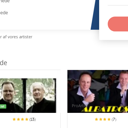
Snede
nede
 af vores artister
ede
ProArtist
ist
(13)
(7)