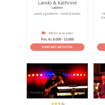
Lando & Kathrine
Løkken
Lando og Kathrine - musik til festen.
H
Da
Klik for at se video
Pris:
Kr. 8.000 - 15.000
KONTAKT ARTISTEN
ProArtist
ProAr
(1)