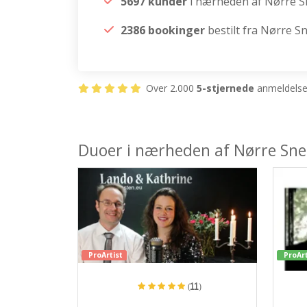
5697 kunder
i nærheden af Nørre 
2386 bookinger
bestilt fra Nørre S
Over 2.000
5-stjernede
anmeldelser
Duoer i nærheden af Nørre Sn
ProArtist
ProArt
(11)