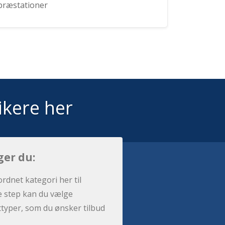
præstationer
ikere her
ger du:
ordnet kategori her til
e step kan du vælge
sttyper, som du ønsker tilbud