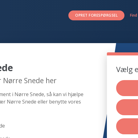
OPRET FORESPØRGSEL
Find
ede
Vælg e
r Nørre Snede her
ment i Nørre Snede, så kan vi hjælpe
ær Nørre Snede eller benytte vores
de