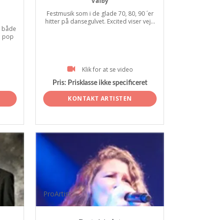
Valby
Festmusik som i de glade 70, 80, 90 ´er
hitter på dansegulvet. Excited viser vej...
. både
e pop
Klik for at se video
Pris:
Prisklasse ikke specificeret
KONTAKT ARTISTEN
ProArtist