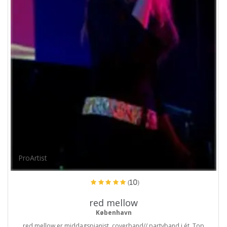
ProArtist
(10)
red mellow
København
red mellow er middagspianist, coverband// partyband i ét. Top