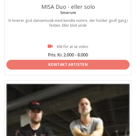
MISA Duo - eller solo
Smørum
Vi leverer god dansemusik med kendte numre, der holder godt gang i
festen. Eller blot unde
Klik for at se video
Pris:
Kr. 2.000 - 8.000
KONTAKT ARTISTEN