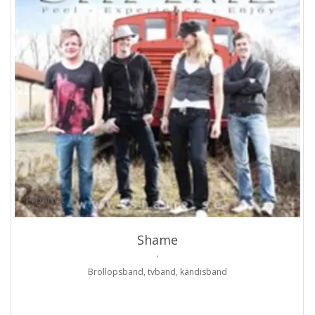
ProArtist
Shame
.
Bröllopsband, tvband, kändisband