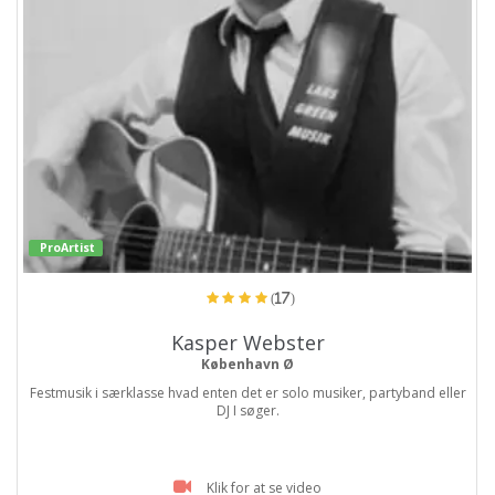
ProArtist
(17)
Kasper Webster
København Ø
Festmusik i særklasse hvad enten det er solo musiker, partyband eller
DJ I søger.
Klik for at se video