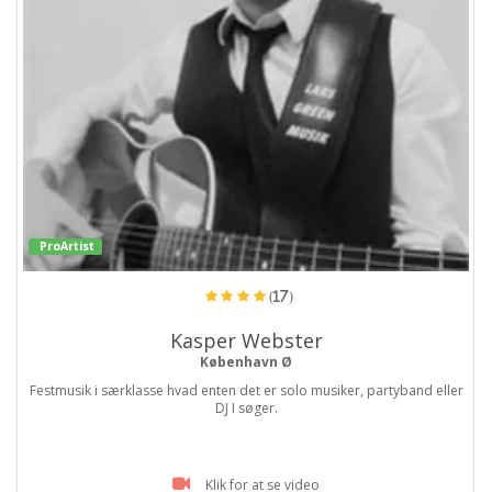
ProArtist
(17)
Kasper Webster
København Ø
Festmusik i særklasse hvad enten det er solo musiker, partyband eller
DJ I søger.
Klik for at se video