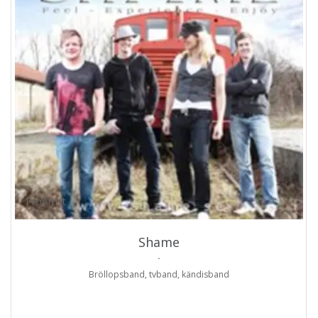
ProArtist
Shame
.
Bröllopsband, tvband, kändisband