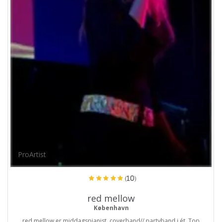
ProArtist
(10)
red mellow
København
red mellow er middagspianist, coverband// partyband i ét. Top