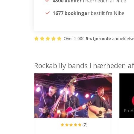
4300 kunder
i nærheden af Nibe
1677 bookinger
bestilt fra Nibe
Over 2.000
5-stjernede
anmeldelser
Rockabilly bands i nærheden a
ProArtist
ProAr
(7)