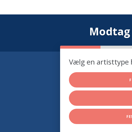
Modtag 
Vælg en artisttype 
F
FE