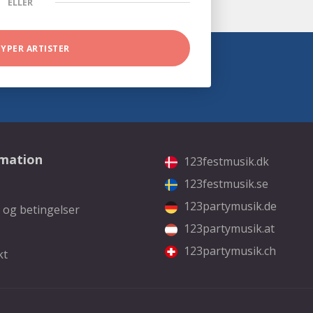
ELLER
TYPER ARTISTER
rmation
123festmusik.dk
123festmusik.se
123partymusik.de
 og betingelser
123partymusik.at
123partymusik.ch
kt