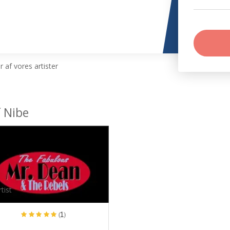
 af vores artister
f Nibe
tist
(1)