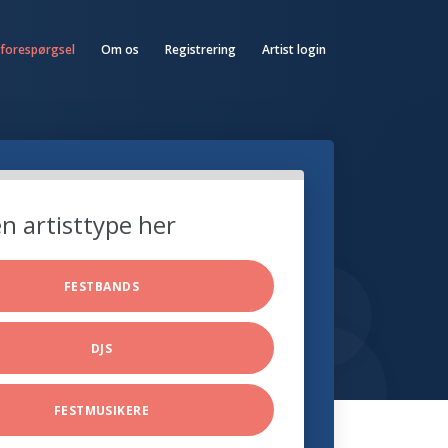
 forespørgsel
Om os
Registrering
Artist login
n artisttype her
FESTBANDS
DJS
FESTMUSIKERE