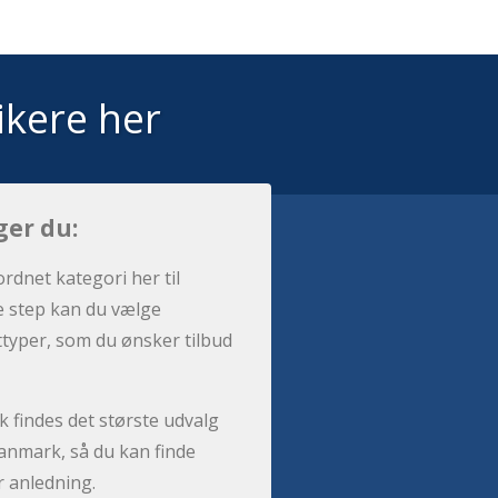
ikere her
ger du:
ordnet kategori her til
e step kan du vælge
sttyper, som du ønsker tilbud
 findes det største udvalg
anmark, så du kan finde
r anledning.