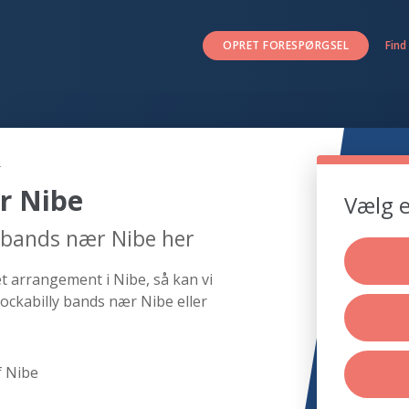
OPRET FORESPØRGSEL
Find
e
r Nibe
Vælg e
y bands nær Nibe her
et arrangement i Nibe, så kan vi
ockabilly bands nær Nibe eller
f Nibe