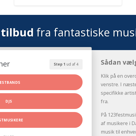
tilbud
fra fantastiske mus
Sådan væl
her
Step 1
ud af 4
Klik på en over
ESTBANDS
venstre. I næst
specifikke arti
fra.
DJS
På 123festmusik
STMUSIKERE
af musikere i D
musik til enhve