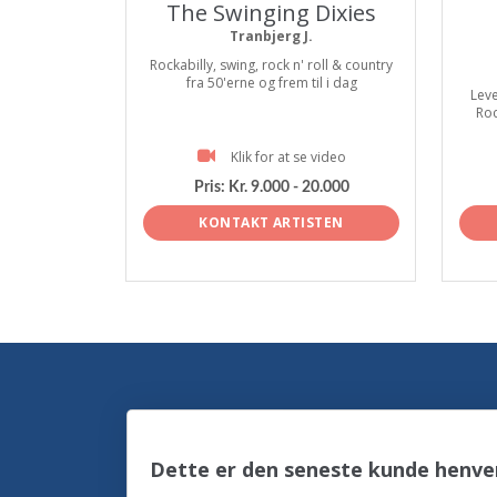
The Swinging Dixies
Tranbjerg J.
Rockabilly, swing, rock n' roll & country
fra 50'erne og frem til i dag
Leve
Roc
Klik for at se video
Pris:
Kr. 9.000 - 20.000
KONTAKT ARTISTEN
Dette er den seneste kunde henven