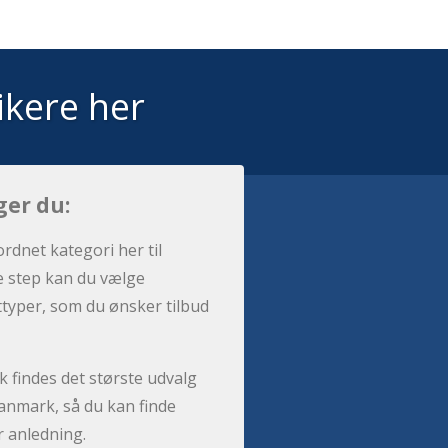
ikere her
ger du:
ordnet kategori her til
e step kan du vælge
sttyper, som du ønsker tilbud
 findes det største udvalg
anmark, så du kan finde
r anledning.