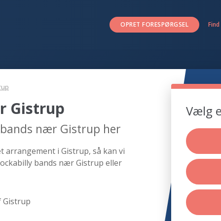
OPRET FORESPØRGSEL
Find
rup
r Gistrup
Vælg e
y bands nær Gistrup her
et arrangement i Gistrup, så kan vi
ockabilly bands nær Gistrup eller
 Gistrup