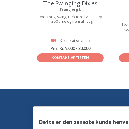
The Swinging Dixies
Tranbjerg J.
Rockabilly, swing, rock n' roll & country
fra 50'erne og frem til i dag
Leve
Roc
Klik for at se video
Pris:
Kr. 9.000 - 20.000
KONTAKT ARTISTEN
Dette er den seneste kunde henven