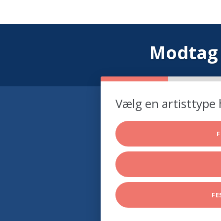
Modtag 
Vælg en artisttype 
F
FE