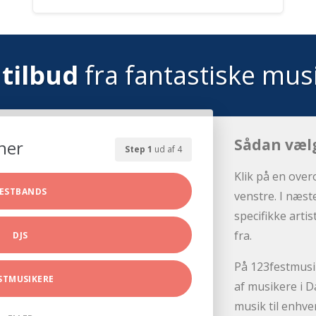
tilbud
fra fantastiske mus
Sådan væl
her
Step 1
ud af 4
Klik på en over
ESTBANDS
venstre. I næst
specifikke arti
fra.
DJS
På 123festmusik
STMUSIKERE
af musikere i D
musik til enhve