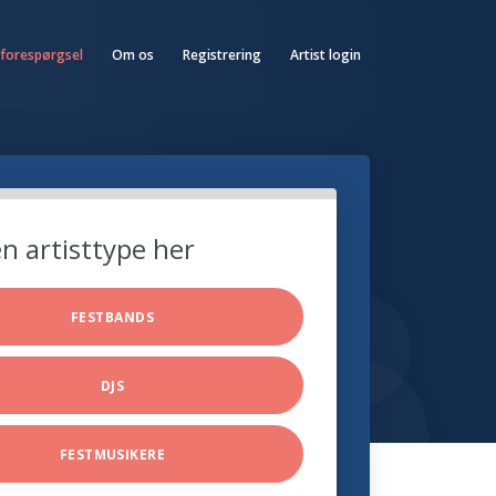
 forespørgsel
Om os
Registrering
Artist login
n artisttype her
FESTBANDS
DJS
FESTMUSIKERE