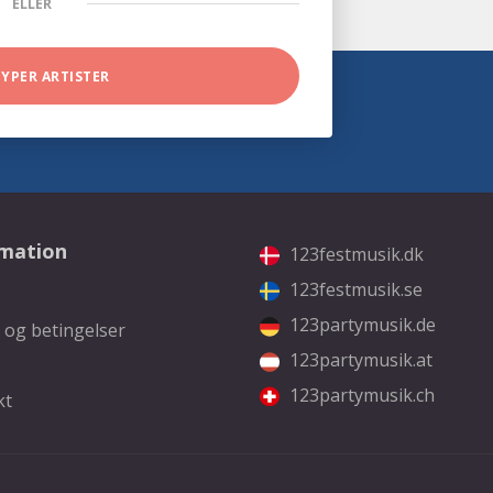
ELLER
TYPER ARTISTER
rmation
123festmusik.dk
123festmusik.se
123partymusik.de
 og betingelser
123partymusik.at
123partymusik.ch
kt