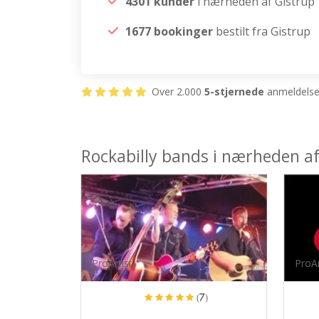
4301 kunder
i nærheden af Gistrup
1677 bookinger
bestilt fra Gistrup
Over 2.000
5-stjernede
anmeldelser
Rockabilly bands i nærheden af
ProArtist
ProAr
(7)