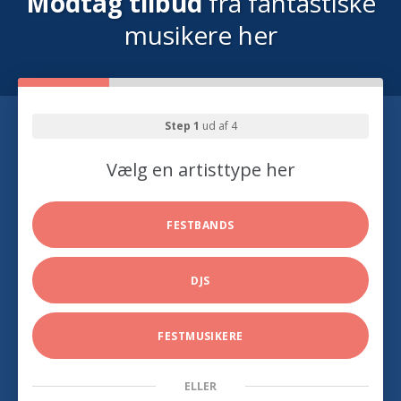
Modtag tilbud
fra fantastiske
musikere her
Step 1
ud af 4
Vælg en artisttype her
FESTBANDS
DJS
FESTMUSIKERE
ELLER