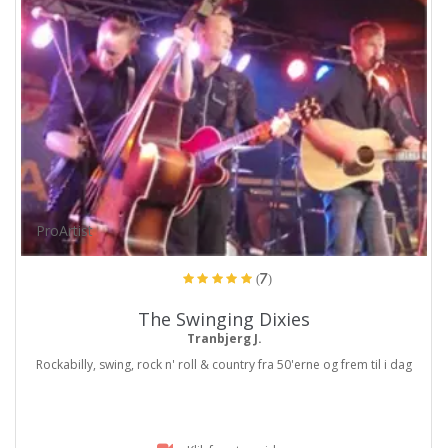
ProArtist
(7)
The Swinging Dixies
Tranbjerg J.
Rockabilly, swing, rock n' roll & country fra 50'erne og frem til i dag