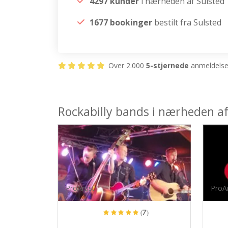
4297 kunder
i nærheden af Sulsted
1677 bookinger
bestilt fra Sulsted
Over 2.000
5-stjernede
anmeldelser
Rockabilly bands i nærheden af
ProArtist
ProAr
(7)