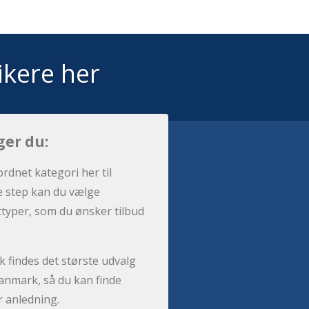
ikere her
ger du:
ordnet kategori her til
e step kan du vælge
sttyper, som du ønsker tilbud
 findes det største udvalg
anmark, så du kan finde
r anledning.