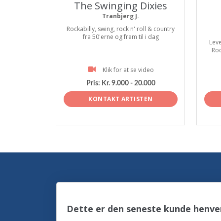
The Swinging Dixies
Tranbjerg J.
Rockabilly, swing, rock n' roll & country
fra 50'erne og frem til i dag
Leve
Roc
Klik for at se video
Pris:
Kr. 9.000 - 20.000
KONTAKT ARTISTEN
Dette er den seneste kunde henven