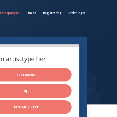
 forespørgsel
Om os
Registrering
Artist login
n artisttype her
FESTBANDS
DJS
FESTMUSIKERE