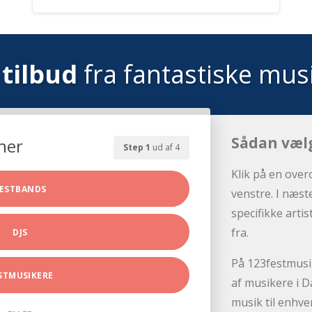
tilbud
fra fantastiske mus
Sådan væl
her
Step 1
ud af 4
Klik på en over
ESTBANDS
venstre. I næst
specifikke arti
fra.
DJS
På 123festmusik
STMUSIKERE
af musikere i D
musik til enhve