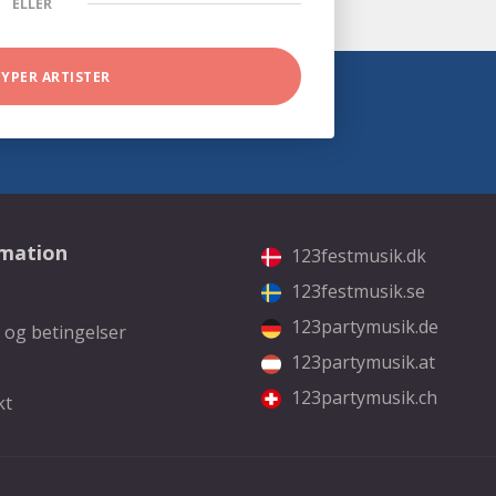
ELLER
TYPER ARTISTER
rmation
123festmusik.dk
123festmusik.se
123partymusik.de
 og betingelser
123partymusik.at
123partymusik.ch
kt