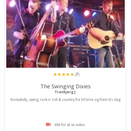
ProArtist
(7)
The Swinging Dixies
Tranbjerg J.
Rockabilly, swing, rock n' roll & country fra 50'erne og frem til i dag
Klik for at se video