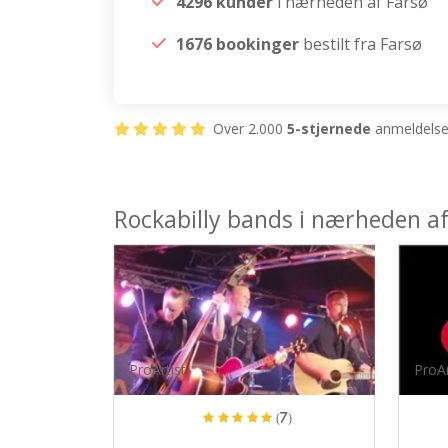
4296 kunder
i nærheden af Farsø
1676 bookinger
bestilt fra Farsø
Over 2.000
5-stjernede
anmeldelser
Rockabilly bands i nærheden af
ProArtist
ProAr
(7)