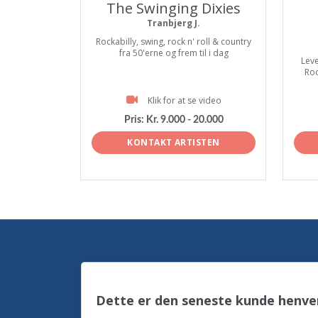
The Swinging Dixies
Tranbjerg J.
Rockabilly, swing, rock n' roll & country
fra 50'erne og frem til i dag
Leve
Roc
Klik for at se video
Pris:
Kr. 9.000 - 20.000
KONTAKT ARTISTEN
Dette er den seneste kunde henven