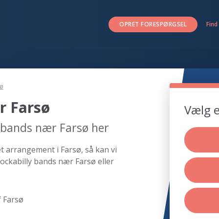
OPRET FORESPØRGSEL
Find
sø
r Farsø
Vælg e
y bands nær Farsø her
et arrangement i Farsø, så kan vi
ockabilly bands nær Farsø eller
f Farsø