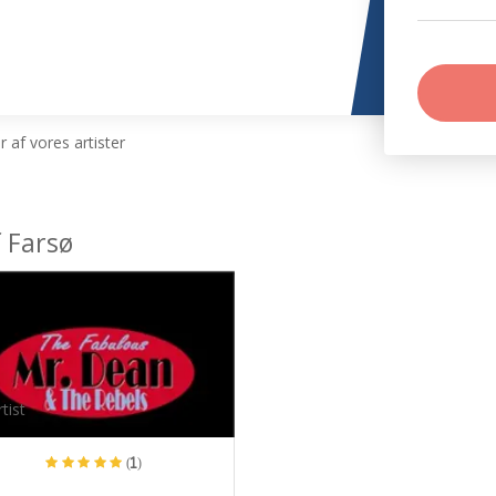
 af vores artister
 Farsø
tist
(1)