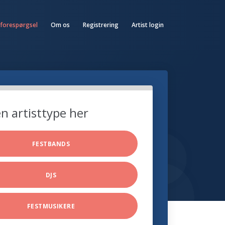
 forespørgsel
Om os
Registrering
Artist login
n artisttype her
FESTBANDS
DJS
FESTMUSIKERE