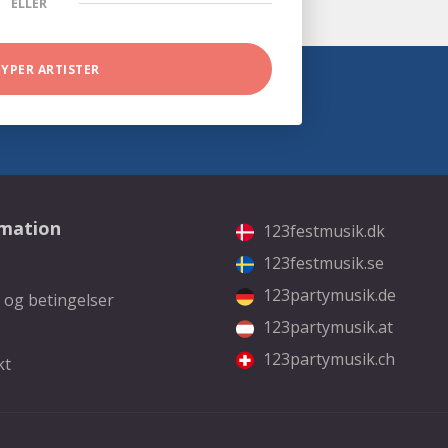
ELLER
TYPER ARTISTER
rmation
123festmusik.dk
123festmusik.se
123partymusik.de
 og betingelser
123partymusik.at
123partymusik.ch
kt