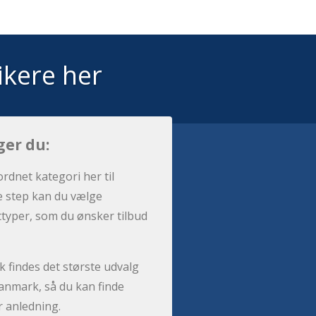
ikere her
ger du:
ordnet kategori her til
e step kan du vælge
sttyper, som du ønsker tilbud
 findes det største udvalg
anmark, så du kan finde
r anledning.