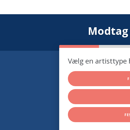
Modtag 
Vælg en artisttype 
F
FE