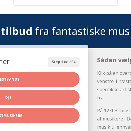
tilbud
fra fantastiske mus
Sådan væl
her
Step 1
ud af 4
Klik på en over
ESTBANDS
venstre. I næst
specifikke arti
fra.
DJS
På 123festmusik
STMUSIKERE
af musikere i D
musik til enhve