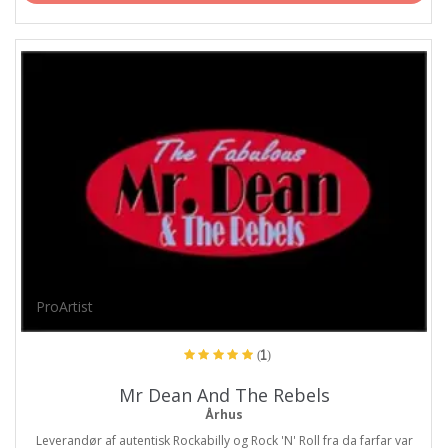
ProArtist
(1)
Mr Dean And The Rebels
Århus
Leverandør af autentisk Rockabilly og Rock 'N' Roll fra da farfar var