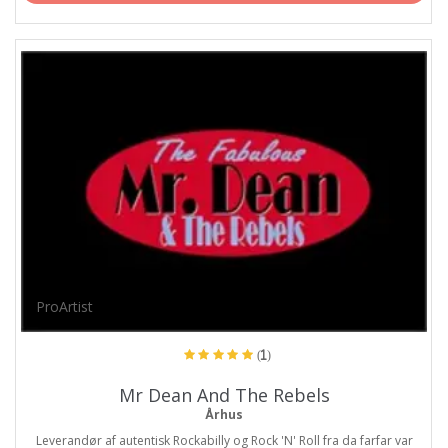
ProArtist
(1)
Mr Dean And The Rebels
Århus
Leverandør af autentisk Rockabilly og Rock 'N' Roll fra da farfar var