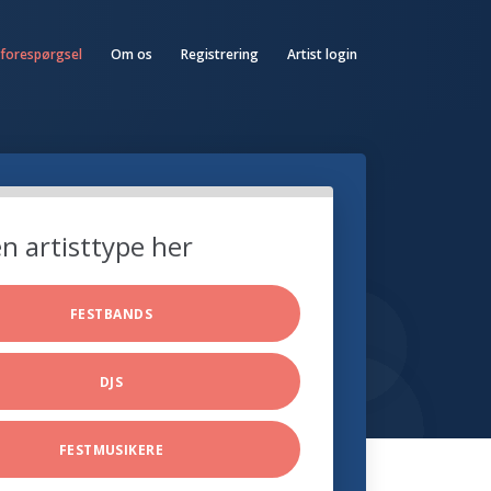
 forespørgsel
Om os
Registrering
Artist login
n artisttype her
FESTBANDS
DJS
FESTMUSIKERE