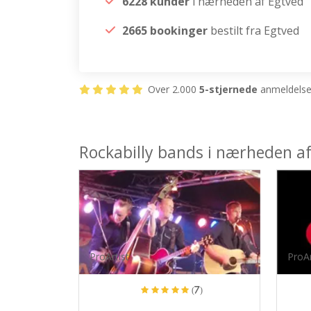
6228 kunder
i nærheden af Egtved
2665 bookinger
bestilt fra Egtved
Over 2.000
5-stjernede
anmeldelser
Rockabilly bands i nærheden a
ProArtist
ProAr
(7)