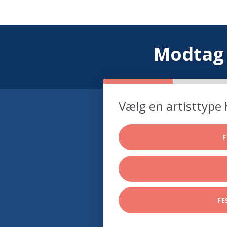
Modtag 
Vælg en artisttype 
F
FE