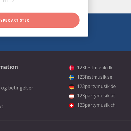
ELLER
TYPER ARTISTER
rmation
123festmusik.dk
123festmusik.se
123partymusik.de
 og betingelser
123partymusik.at
123partymusik.ch
kt