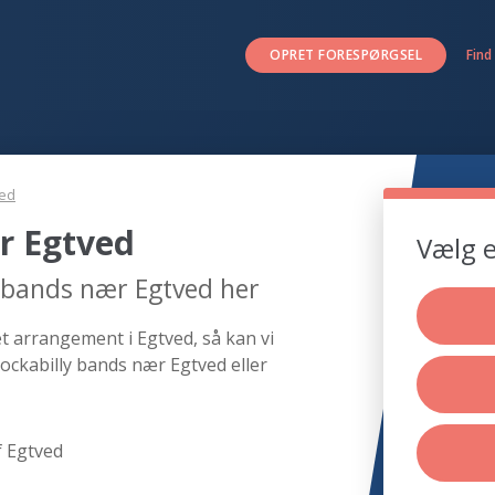
OPRET FORESPØRGSEL
Find
ved
r Egtved
Vælg e
y bands nær Egtved her
et arrangement i Egtved, så kan vi
ockabilly bands nær Egtved eller
f Egtved