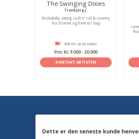
The Swinging Dixies
Tranbjerg J.
Rockabilly, swing, rock n' roll & country
fra 50'erne og frem til i dag
Leve
Roc
Klik for at se video
Pris:
Kr. 9.000 - 20.000
KONTAKT ARTISTEN
Dette er den seneste kunde henve