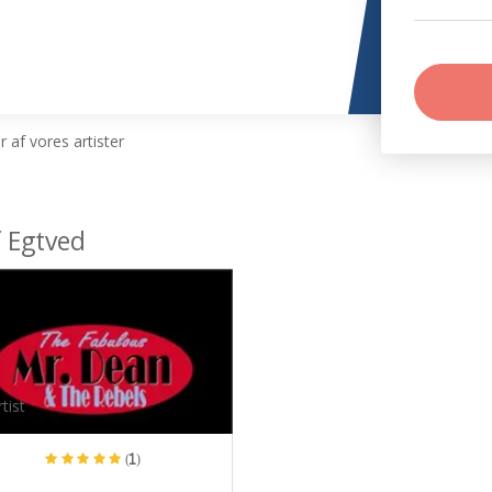
 af vores artister
f Egtved
tist
(1)