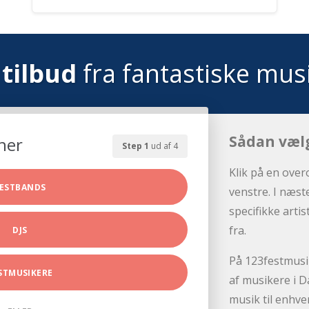
tilbud
fra fantastiske mus
Sådan væl
her
Step 1
ud af 4
Klik på en over
ESTBANDS
venstre. I næst
specifikke arti
fra.
DJS
På 123festmusik
STMUSIKERE
af musikere i D
musik til enhve