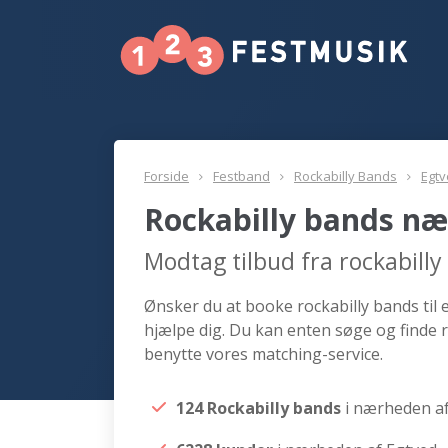
Forside
Festband
Rockabilly Bands
Egt
Rockabilly bands næ
Modtag tilbud fra rockabill
Ønsker du at booke rockabilly bands til 
hjælpe dig. Du kan enten søge og finde r
benytte vores matching-service.
124 Rockabilly bands
i nærheden a