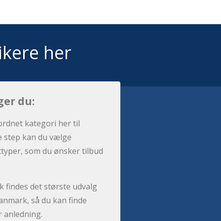
ikere her
ger du:
ordnet kategori her til
e step kan du vælge
sttyper, som du ønsker tilbud
 findes det største udvalg
anmark, så du kan finde
r anledning.