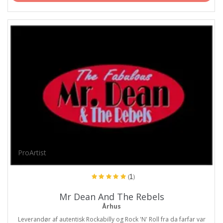
ProArtist
(1)
Mr Dean And The Rebels
Århus
Leverandør af autentisk Rockabilly og Rock 'N' Roll fra da farfar var